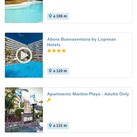
a 106 m
Abora Buenaventura by Lopesan
Hotels
a 120 m
8.4
Apartments Maritim Playa - Adults Only
a 131 m