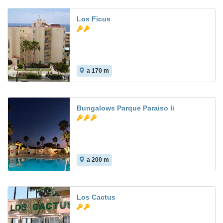
Los Ficus
a 170 m
8.0
Bungalows Parque Paraiso Ii
a 200 m
Los Cactus