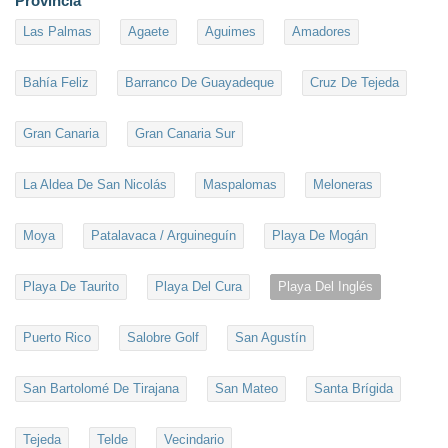
Provincia
Las Palmas
Agaete
Aguimes
Amadores
Bahía Feliz
Barranco De Guayadeque
Cruz De Tejeda
Gran Canaria
Gran Canaria Sur
La Aldea De San Nicolás
Maspalomas
Meloneras
Moya
Patalavaca / Arguineguín
Playa De Mogán
Playa De Taurito
Playa Del Cura
Playa Del Inglés
Puerto Rico
Salobre Golf
San Agustín
San Bartolomé De Tirajana
San Mateo
Santa Brígida
Tejeda
Telde
Vecindario