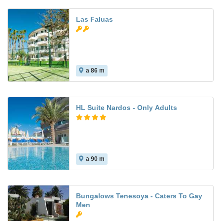
Las Faluas
a 86 m
8.5
HL Suite Nardos - Only Adults
a 90 m
Bungalows Tenesoya - Caters To Gay
Men