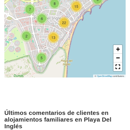
8
15
7
6
22
2
13
+
−
5
©
OpenStreetMap
contributors
Últimos comentarios de clientes en
alojamientos familiares en Playa Del
Inglés