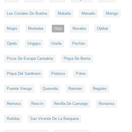
Los Corrales De Buelna
Maliaño
Meruelo
Miengo
Mogro
Muriedas
Noja
Novales
Ojébar
Ojedo
Ongayo
Oreña
Pechón
Picos De Europa Cantabria
Playa De Berria
Playa Del Sardinero
Polanco
Potes
Puente Viesgo
Queveda
Rasines
Regules
Reinosa
Reocín
Revilla De Camargo
Rionansa
Ruiloba
San Vicente De La Barquera