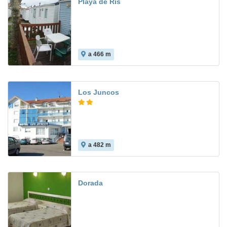
Playa de Ris
a 466 m
Los Juncos
a 482 m
8.1
Dorada