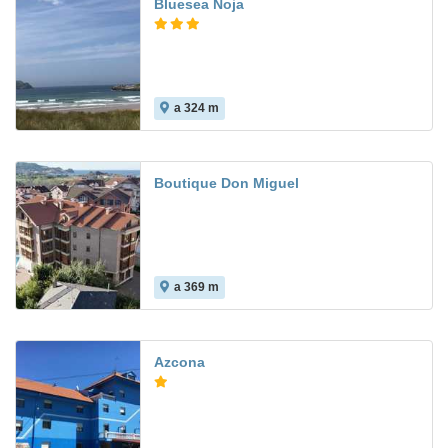
Bluesea Noja
a 324 m
6.4
Boutique Don Miguel
a 369 m
Azcona