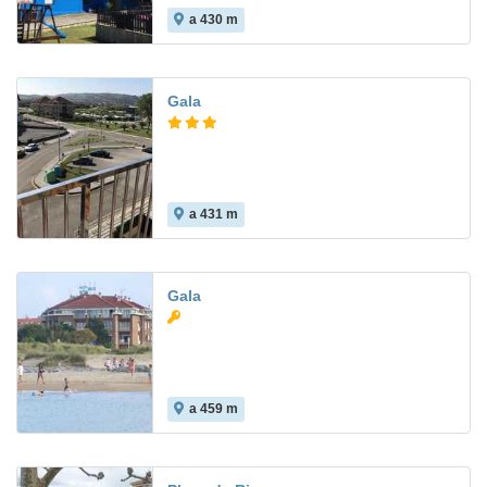
a 430 m
7.9
Gala
a 431 m
8.4
Gala
a 459 m