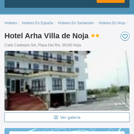
Hoteles
Hoteles En España
Hoteles En Santander
Hoteles En Noja
Ho
Hotel Arha Villa de Noja
Calle Castrejon S/n, Playa Del Ris, 39180 Noja
Ver galeria