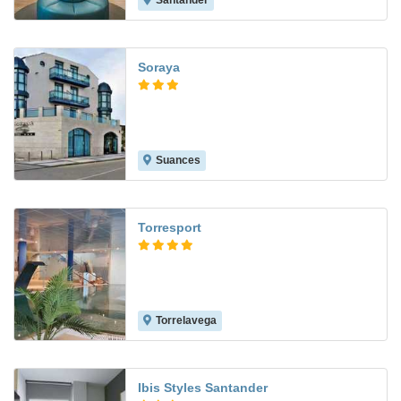
Santander
9.3
Soraya
Suances
8.1
Torresport
Torrelavega
8.6
Ibis Styles Santander