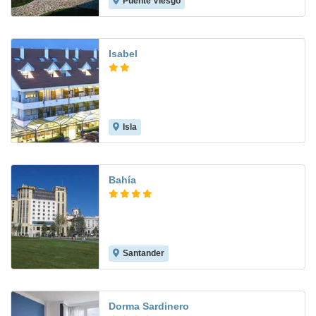
Puente Viesgo
9.2
Isabel
Isla
7.1
Bahía
Santander
9.2
Dorma Sardinero