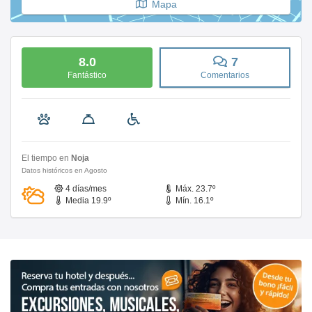
Mapa
8.0
7
Fantástico
Comentarios
El tiempo en
Noja
Datos históricos en Agosto
4 días/mes
Máx. 23.7º
Media 19.9º
Mín. 16.1º