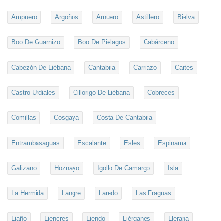
Ampuero
Argoños
Arnuero
Astillero
Bielva
Boo De Guarnizo
Boo De Pielagos
Cabárceno
Cabezón De Liébana
Cantabria
Carriazo
Cartes
Castro Urdiales
Cillorigo De Liébana
Cobreces
Comillas
Cosgaya
Costa De Cantabria
Entrambasaguas
Escalante
Esles
Espinama
Galizano
Hoznayo
Igollo De Camargo
Isla
La Hermida
Langre
Laredo
Las Fraguas
Liaño
Liencres
Liendo
Liérganes
Llerana