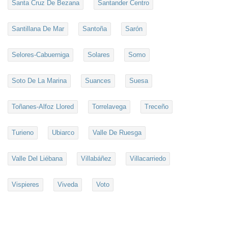
Santa Cruz De Bezana
Santander Centro
Santillana De Mar
Santoña
Sarón
Selores-Cabuerniga
Solares
Somo
Soto De La Marina
Suances
Suesa
Toñanes-Alfoz Llored
Torrelavega
Treceño
Turieno
Ubiarco
Valle De Ruesga
Valle Del Liébana
Villabáñez
Villacarriedo
Vispieres
Viveda
Voto