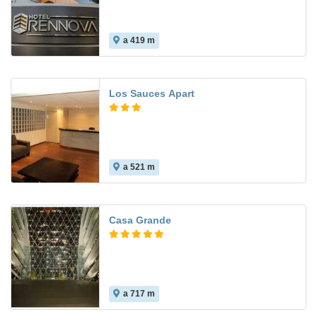
a 419 m
Los Sauces Apart
a 521 m
Casa Grande
a 717 m