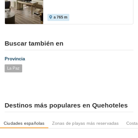
a 765 m
Buscar también en
Provincia
La Paz
Destinos más populares en Quehoteles
Ciudades españolas
Zonas de playas más reservadas
Costa