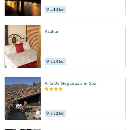
a 1.1 km
9.2
Azahar
a 5.0 km
Villa De Mogarraz and Spa
a 5.2 km
6.0