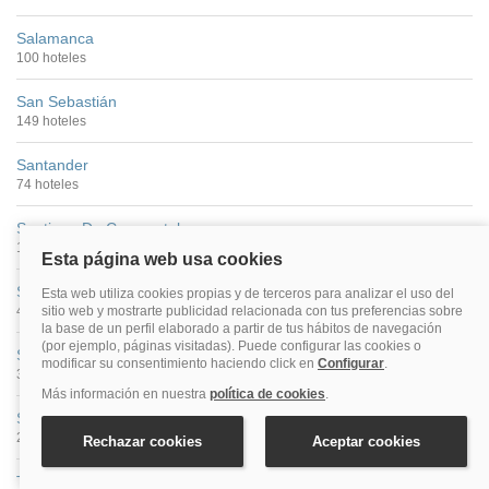
Salamanca
100 hoteles
San Sebastián
149 hoteles
Santander
74 hoteles
Santiago De Compostela
176 hoteles
Segovia
40 hoteles
Sevilla
390 hoteles
Soria
27 hoteles
Tarragona