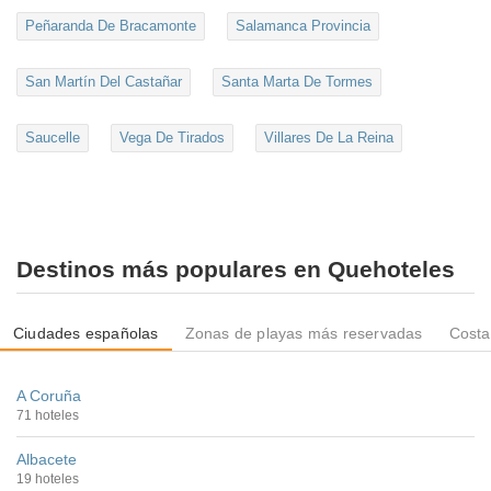
Peñaranda De Bracamonte
Salamanca Provincia
San Martín Del Castañar
Santa Marta De Tormes
Saucelle
Vega De Tirados
Villares De La Reina
Destinos más populares en Quehoteles
Ciudades españolas
Zonas de playas más reservadas
Costa
A Coruña
71 hoteles
Albacete
19 hoteles