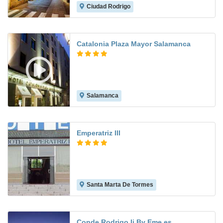
Ciudad Rodrigo
8.5
Catalonia Plaza Mayor Salamanca
Salamanca
8.2
Emperatriz III
Santa Marta De Tormes
7.2
Conde Rodrigo Ii By Eme es