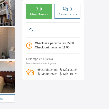
7.0
3
Muy Bueno
Comentarios
Check in
a partir de las 15:00
Check out
hasta las 11:00
El tiempo en
Huelva
Datos históricos en Agosto
21 días/mes
Máx. 31.8º
Media 25.5º
Mín. 19.3º
ia