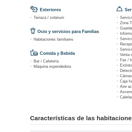
Exteriores
Ser
Terraza / solárium
Servici
Zona T
Guarda
Ocio y servicios para Familias
Informa
Servici
Habitaciones familiares
Recepc
Servici
Comida y Bebida
Venta 
Fax / f
Bar / Cafetería
Extinto
Máquina expendedora
Detect
Cámara
Caja fu
Aire a
Ascens
Calefa
Características de las habitacion