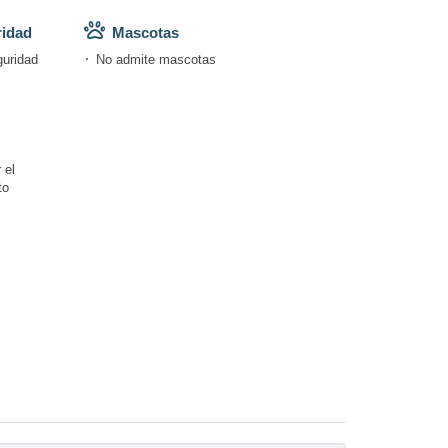
ridad
Mascotas
guridad
No admite mascotas
 el
to