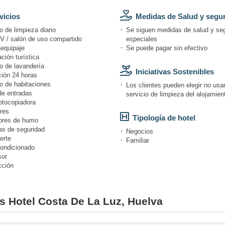
vicios
Medidas de Salud y segu
o de limpieza diario
Se siguen medidas de salud y se
V / salón de uso compartido
especiales
equipaje
Se puede pagar sin efectivo
ción turística
o de lavandería
Iniciativas Sostenibles
ión 24 horas
o de habitaciones
Los clientes pueden elegir no usar
de entradas
servicio de limpieza del alojamien
otocopiadora
res
Tipología de hotel
ores de humo
s de seguridad
Negocios
erte
Familiar
condicionado
or
cción
es Hotel Costa De La Luz, Huelva