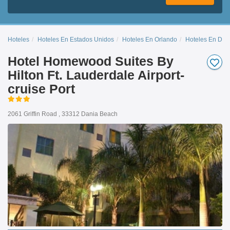
Hoteles
Hoteles En Estados Unidos
Hoteles En Orlando
Hoteles En Dan
Hotel Homewood Suites By
Hilton Ft. Lauderdale Airport-
cruise Port
2061 Griffin Road , 33312 Dania Beach