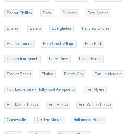
Doctor Phillips
Doral
Dunedin
East Naples
Ensley
Estero
Everglades
Fairview Shores
Feather Sound
Fern Crest Village
Fern Park
Fernandina Beach
Ferry Pass
Fisher Island
Flagler Beach
Florida
Florida City
Fort Lauderdale
Fort Lauderdale - Hollywood Aeropuerto
Fort Myers
Fort Myers Beach
Fort Pierce
Fort Walton Beach
Gainesville
Golden Shores
Hallandale Beach