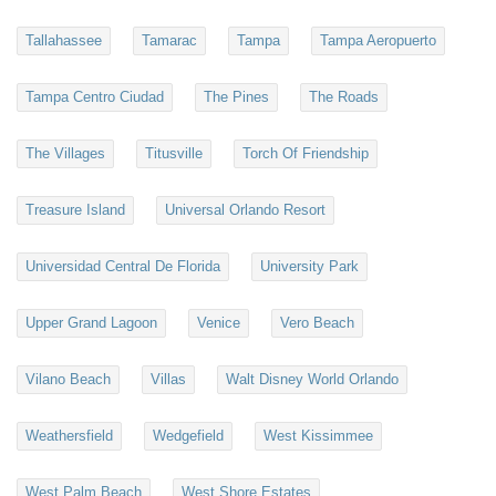
Tallahassee
Tamarac
Tampa
Tampa Aeropuerto
Tampa Centro Ciudad
The Pines
The Roads
The Villages
Titusville
Torch Of Friendship
Treasure Island
Universal Orlando Resort
Universidad Central De Florida
University Park
Upper Grand Lagoon
Venice
Vero Beach
Vilano Beach
Villas
Walt Disney World Orlando
Weathersfield
Wedgefield
West Kissimmee
West Palm Beach
West Shore Estates