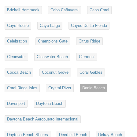
Brickell Hammock
Cabo Cañaveral
Cabo Coral
Cayo Hueso
Cayo Largo
Cayos De La Florida
Celebration
Champions Gate
Citrus Ridge
Clearwater
Clearwater Beach
Clermont
Cocoa Beach
Coconut Grove
Coral Gables
Coral Ridge Isles
Crystal River
Dania Beach
Davenport
Daytona Beach
Daytona Beach Aeropuerto Internacional
Daytona Beach Shores
Deerfield Beach
Delray Beach