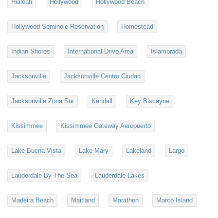
Hialeah
Hollywood
Hollywood Beach
Hollywood Seminole Reservation
Homestead
Indian Shores
International Drive Area
Islamorada
Jacksonville
Jacksonville Centro Ciudad
Jacksonville Zona Sur
Kendall
Key Biscayne
Kissimmee
Kissimmee Gateway Aeropuerto
Lake Buena Vista
Lake Mary
Lakeland
Largo
Lauderdale By The Sea
Lauderdale Lakes
Madeira Beach
Maitland
Marathon
Marco Island