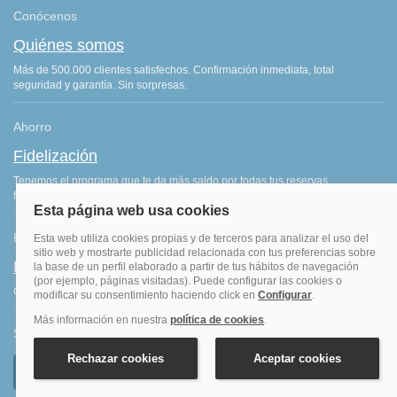
Conócenos
Quiénes somos
Más de 500.000 clientes satisfechos. Confirmación inmediata, total
seguridad y garantía. Sin sorpresas.
Ahorro
Fidelización
Tenemos el programa que te da más saldo por todas tus reservas
finalizadas. Consigue más por lo que ya haces: ¡viajar!
Blog de viajes
Blog hoteles y viajes
Consejos de viajes, ofertas de hoteles y últimas noticias del sector.
Síguenos