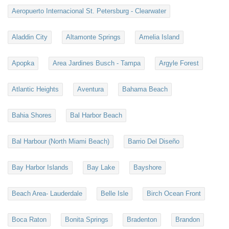
Aeropuerto Internacional St. Petersburg - Clearwater
Aladdin City
Altamonte Springs
Amelia Island
Apopka
Area Jardines Busch - Tampa
Argyle Forest
Atlantic Heights
Aventura
Bahama Beach
Bahia Shores
Bal Harbor Beach
Bal Harbour (North Miami Beach)
Barrio Del Diseño
Bay Harbor Islands
Bay Lake
Bayshore
Beach Area- Lauderdale
Belle Isle
Birch Ocean Front
Boca Raton
Bonita Springs
Bradenton
Brandon