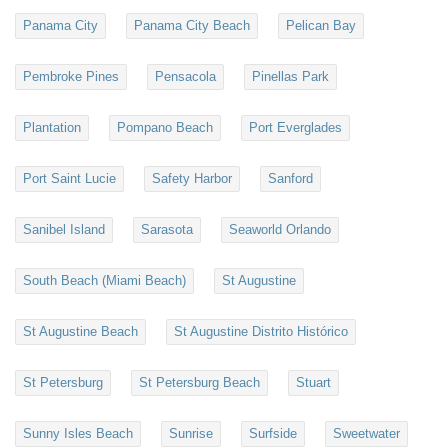
Panama City
Panama City Beach
Pelican Bay
Pembroke Pines
Pensacola
Pinellas Park
Plantation
Pompano Beach
Port Everglades
Port Saint Lucie
Safety Harbor
Sanford
Sanibel Island
Sarasota
Seaworld Orlando
South Beach (Miami Beach)
St Augustine
St Augustine Beach
St Augustine Distrito Histórico
St Petersburg
St Petersburg Beach
Stuart
Sunny Isles Beach
Sunrise
Surfside
Sweetwater