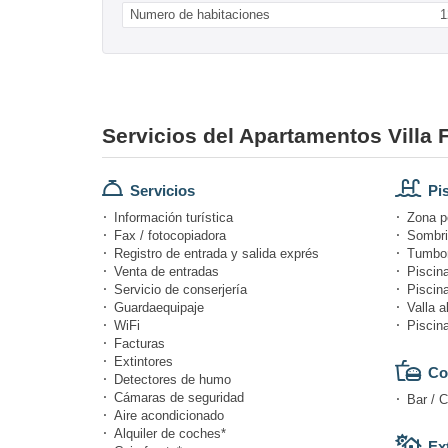
Numero de habitaciones
1
Servicios del Apartamentos Villa F
Servicios
Pi
Información turística
Zona p
Fax / fotocopiadora
Sombri
Registro de entrada y salida exprés
Tumbon
Venta de entradas
Piscina
Servicio de conserjería
Piscina
Guardaequipaje
Valla a
WiFi
Piscin
Facturas
Extintores
Co
Detectores de humo
Cámaras de seguridad
Bar / C
Aire acondicionado
Alquiler de coches*
Ex