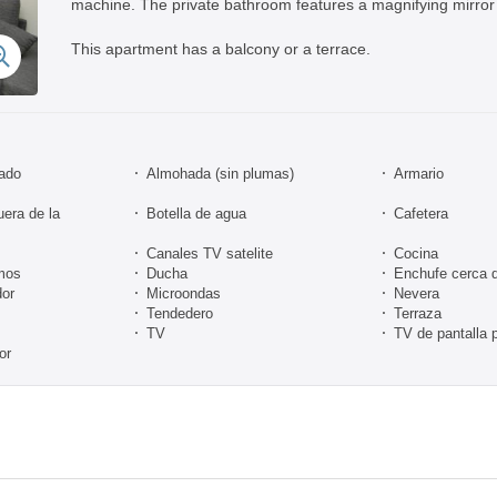
machine. The private bathroom features a magnifying mirror 
This apartment has a balcony or a terrace.
nado
Almohada (sin plumas)
Armario
uera de la
Botella de agua
Cafetera
Canales TV satelite
Cocina
mos
Ducha
Enchufe cerca 
or
Microondas
Nevera
Tendedero
Terraza
TV
TV de pantalla 
or