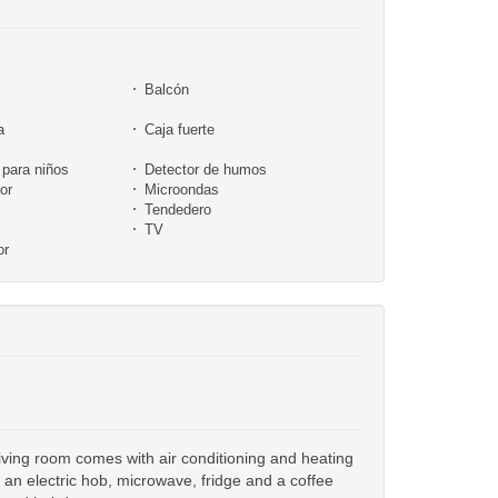
Balcón
a
Caja fuerte
para niños
Detector de humos
or
Microondas
Tendedero
TV
or
iving room comes with air conditioning and heating
 an electric hob, microwave, fridge and a coffee