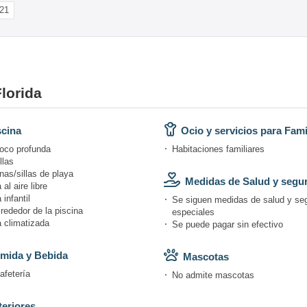
21
lorida
scina
Ocio y servicios para Fami
oco profunda
Habitaciones familiares
llas
as/sillas de playa
Medidas de Salud y segu
 al aire libre
 infantil
Se siguen medidas de salud y se
lrededor de la piscina
especiales
a climatizada
Se puede pagar sin efectivo
mida y Bebida
Mascotas
afetería
No admite mascotas
teriores