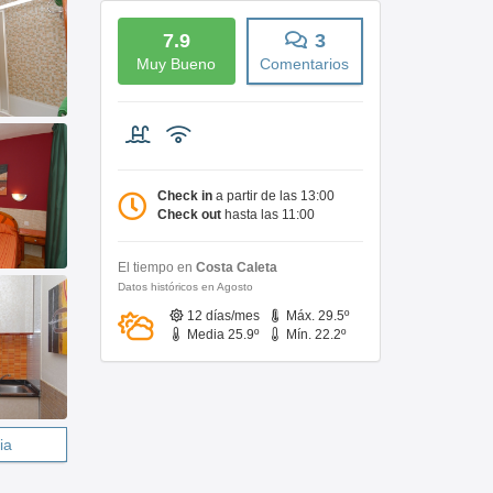
7.9
3
Muy Bueno
Comentarios
Check in
a partir de las 13:00
Check out
hasta las 11:00
El tiempo en
Costa Caleta
Datos históricos en Agosto
12 días/mes
Máx. 29.5º
Media 25.9º
Mín. 22.2º
ia