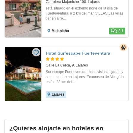
Carretera Majanicho 100. Lajares
está situado en el extremo norte de la isla de
Fuerteventura, a 2 km del mar. VILLAS:Las villas
tienen aire...
Majanicho
8.1
Hotel Surfescape Fuerteventura
Calle La Cerca, 9. Lajares
Surfescape Fuerteventura tiene vistas al jardín y
se encuentra en Lajares. Ecomuseo de Alcogida
está a 23 km del...
Lajares
¿Quieres alojarte en hoteles en