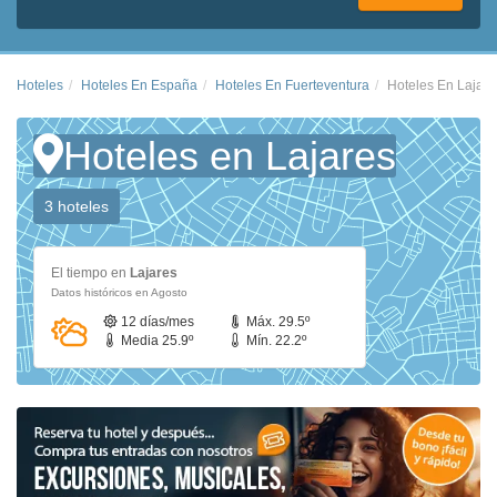
Hoteles
Hoteles En España
Hoteles En Fuerteventura
Hoteles En Lajare
Hoteles en Lajares
3 hoteles
El tiempo en
Lajares
Datos históricos en Agosto
12 días/mes
Máx. 29.5º
Media 25.9º
Mín. 22.2º