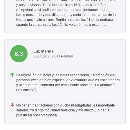
hotel. Y esta vez ha sido pésimo. La habitación con bichos, cucas
y hasta avispas. Y a la hora de irnos le dijimos a la señora
recepcionista si podíamos quedarnos que teníamos nuestro
barco mas tarde y nos dijo que no y corto la pulsera antes de la
hora y nos invito a irnos. Repito antes de las 11 de la mañana
cuando la salida era a las 12. No volveré mas a este hotel.
Luz Marina
8.3
28/08/2025 - Las Palmas
La ubicación del hotel y las vistas excepcional. La atención del
personal excelente en especial de Alexandra que es encantadora
y atiende en el comedor del restaurante principal. La animación
nos encantó!
No tienen habitaciónes con ducha ni adaptadas, es importante
saberlo. Yo tengo movilidad reducida y me afectó ( lo había
puesto en observaciones)