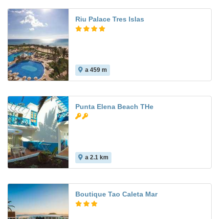
Riu Palace Tres Islas
a 459 m
8.7
Punta Elena Beach THe
a 2.1 km
7.7
Boutique Tao Caleta Mar