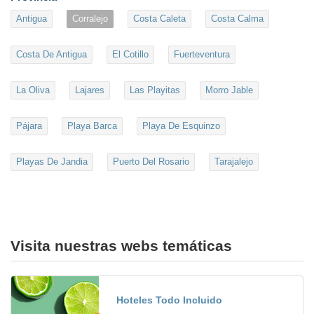
Antigua
Corralejo
Costa Caleta
Costa Calma
Costa De Antigua
El Cotillo
Fuerteventura
La Oliva
Lajares
Las Playitas
Morro Jable
Pájara
Playa Barca
Playa De Esquinzo
Playas De Jandia
Puerto Del Rosario
Tarajalejo
Visita nuestras webs temáticas
Hoteles Todo Incluido