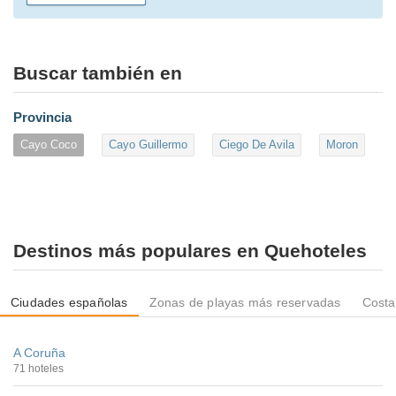
Buscar también en
Provincia
Cayo Coco
Cayo Guillermo
Ciego De Avila
Moron
Destinos más populares en Quehoteles
Ciudades españolas
Zonas de playas más reservadas
Costa
A Coruña
71 hoteles