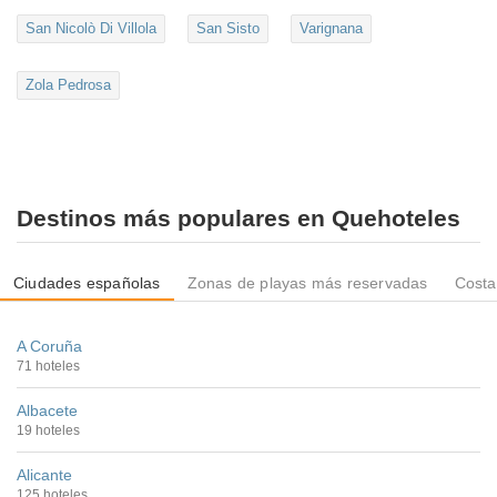
San Nicolò Di Villola
San Sisto
Varignana
Zola Pedrosa
Destinos más populares en Quehoteles
Ciudades españolas
Zonas de playas más reservadas
Costa
A Coruña
71 hoteles
Albacete
19 hoteles
Alicante
125 hoteles