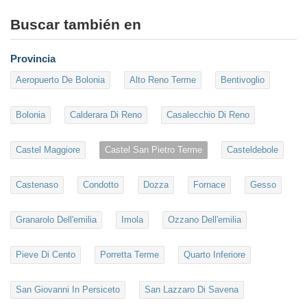
Buscar también en
Provincia
Aeropuerto De Bolonia
Alto Reno Terme
Bentivoglio
Bolonia
Calderara Di Reno
Casalecchio Di Reno
Castel Maggiore
Castel San Pietro Terme
Casteldebole
Castenaso
Condotto
Dozza
Fornace
Gesso
Granarolo Dell'emilia
Imola
Ozzano Dell'emilia
Pieve Di Cento
Porretta Terme
Quarto Inferiore
San Giovanni In Persiceto
San Lazzaro Di Savena