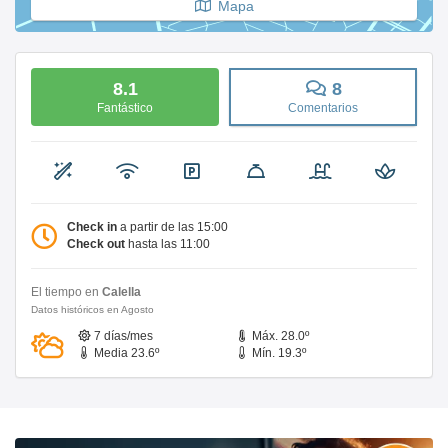
Mapa
8.1
8
Fantástico
Comentarios
Check in
a partir de las 15:00
Check out
hasta las 11:00
El tiempo en
Calella
Datos históricos en Agosto
7 días/mes
Máx. 28.0º
Media 23.6º
Mín. 19.3º