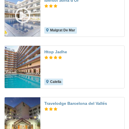
Ibersol Sorra d'Or
Malgrat De Mar
6.6
Htop Jadhe
Calella
8.2
Travelodge Barcelona del Vallés