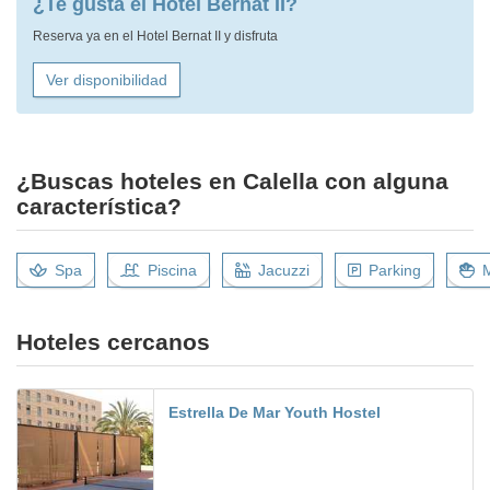
¿Te gusta el Hotel Bernat II?
Reserva ya en el Hotel Bernat II y disfruta
Ver disponibilidad
¿Buscas hoteles en Calella con alguna
característica?
Spa
Piscina
Jacuzzi
Parking
M
Hoteles cercanos
Estrella De Mar Youth Hostel