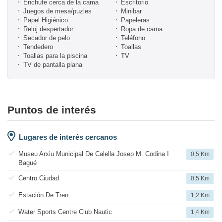
Enchufe cerca de la cama
Escritorio
Juegos de mesa/puzles
Minibar
Papel Higiénico
Papeleras
Reloj despertador
Ropa de cama
Secador de pelo
Teléfono
Tendedero
Toallas
Toallas para la piscina
TV
TV de pantalla plana
Puntos de interés
Lugares de interés cercanos
Museu Arxiu Municipal De Calella Josep M. Codina I
0,5 Km
Bagué
Centro Ciudad
0,5 Km
Estación De Tren
1,2 Km
Water Sports Centre Club Nautic
1,4 Km