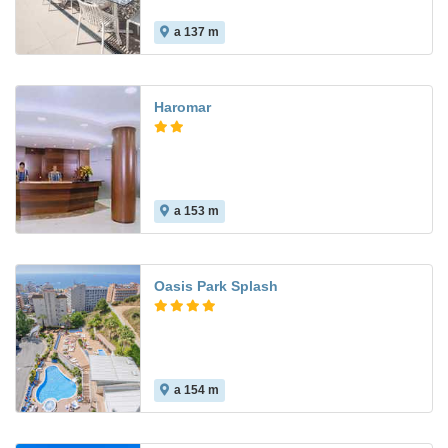
a 137 m
Haromar
a 153 m
6.7
Oasis Park Splash
a 154 m
7.2