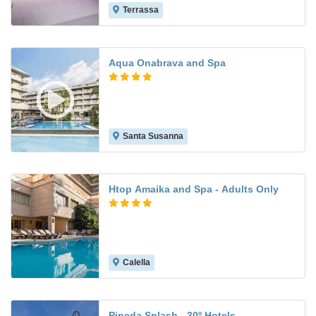
Terrassa
8.3
Aqua Onabrava and Spa
Santa Susanna
9.4
Htop Amaika and Spa - Adults Only
Calella
8.8
Pineda Splash - 30º Hotels