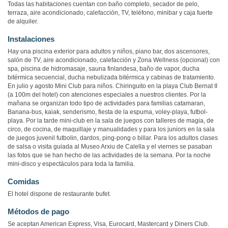
Todas las habitaciones cuentan con baño completo, secador de pelo,
terraza, aire acondicionado, calefacción, TV, teléfono, minibar y caja fuerte
de alquiler.
Instalaciones
Hay una piscina exterior para adultos y niños, piano bar, dos ascensores,
salón de TV, aire acondicionado, calefacción y Zona Wellness (opcional) con
spa, piscina de hidromasaje, sauna finlandesa, baño de vapor, ducha
bitérmica secuencial, ducha nebulizada bitérmica y cabinas de tratamiento.
En julio y agosto Mini Club para niños. Chiringuito en la playa Club Bernat II
(a 100m del hotel) con atenciones especiales a nuestros clientes. Por la
mañana se organizan todo tipo de actividades para familias catamaran,
Banana-bus, kaiak, senderismo, fiesta de la espuma, voley-playa, futbol-
playa. Por la tarde mini-club en la sala de juegos con talleres de magia, de
circo, de cocina, de maquillaje y manualidades y para los juniors en la sala
de juegos juvenil futbolin, dardos, ping-pong o billar. Para los adultos clases
de salsa o visita guiada al Museo Arxiu de Calella y el viernes se pasaban
las fotos que se han hecho de las actividades de la semana. Por la noche
mini-disco y espectáculos para toda la familia.
Comidas
El hotel dispone de restaurante bufet.
Métodos de pago
Se aceptan American Express, Visa, Eurocard, Mastercard y Diners Club.