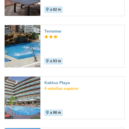
a 82 m
Terramar
a 93 m
4.7
Kaktus Playa
4 estrellas superior
a 98 m
8.5