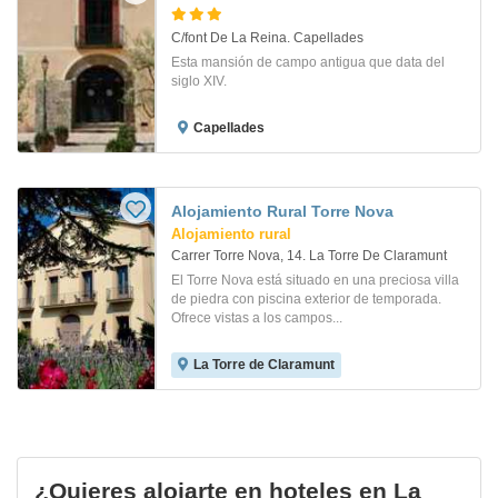
C/font De La Reina. Capellades
Esta mansión de campo antigua que data del
siglo XIV.
Capellades
Alojamiento Rural Torre Nova
Alojamiento rural
Carrer Torre Nova, 14. La Torre De Claramunt
El Torre Nova está situado en una preciosa villa
de piedra con piscina exterior de temporada.
Ofrece vistas a los campos...
La Torre de Claramunt
¿Quieres alojarte en hoteles en La