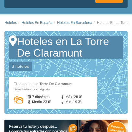
Hoteles
Hoteles En España
Hoteles En Barcelona
Hoteles En La Torre 
Hoteles en La Torre
De Claramunt
3 hoteles
El tiempo en
La Torre De Claramunt
Datos históricos en Agosto
7 días/mes
Máx. 28.0º
Media 23.6º
Mín. 19.3º