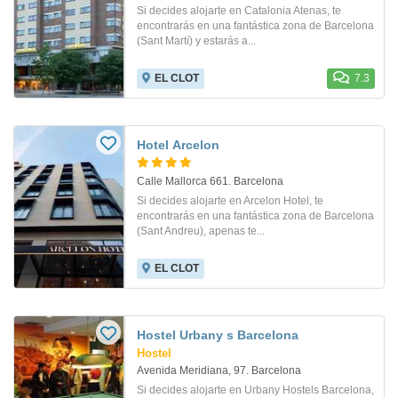
Si decides alojarte en Catalonia Atenas, te
encontrarás en una fantástica zona de Barcelona
(Sant Martí) y estarás a...
EL CLOT
7.3
Hotel Arcelon
Calle Mallorca 661. Barcelona
Si decides alojarte en Arcelon Hotel, te
encontrarás en una fantástica zona de Barcelona
(Sant Andreu), apenas te...
EL CLOT
Hostel Urbany s Barcelona
Hostel
Avenida Meridiana, 97. Barcelona
Si decides alojarte en Urbany Hostels Barcelona,