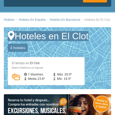
Hoteles
Hoteles En España
Hoteles En Barcelona
Hoteles En El Clot
Hoteles en El Clot
4 hoteles
El tiempo en
El Clot
Datos históricos en Agosto
7 días/mes
Máx. 28.0º
Media 23.6º
Mín. 19.3º