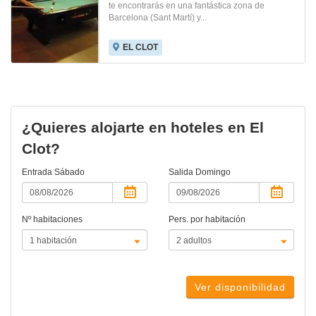
te encontrarás en una fantástica zona de
Barcelona (Sant Martí) y...
EL CLOT
¿Quieres alojarte en hoteles en El
Clot?
Entrada
Sábado
Salida
Domingo
Nº habitaciones
Pers. por habitación
Ver disponibilidad