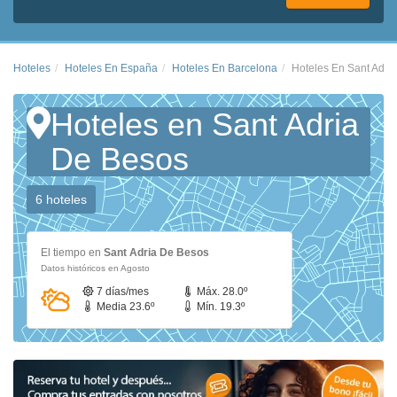
Hoteles
Hoteles En España
Hoteles En Barcelona
Hoteles En Sant Adri
Hoteles en Sant Adria
De Besos
6 hoteles
El tiempo en
Sant Adria De Besos
Datos históricos en Agosto
7 días/mes
Máx. 28.0º
Media 23.6º
Mín. 19.3º