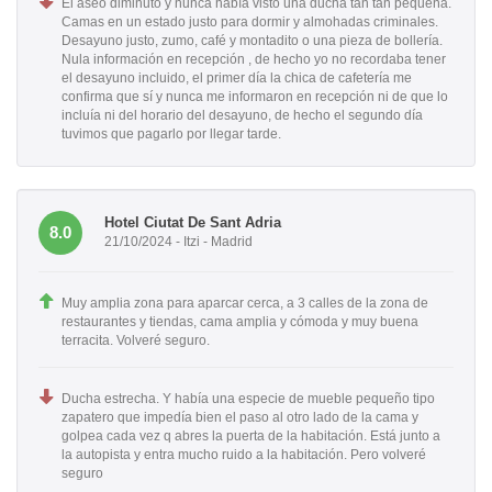
El aseo diminuto y nunca había visto una ducha tan tan pequeña.
Camas en un estado justo para dormir y almohadas criminales.
Desayuno justo, zumo, café y montadito o una pieza de bollería.
Nula información en recepción , de hecho yo no recordaba tener
el desayuno incluido, el primer día la chica de cafetería me
confirma que sí y nunca me informaron en recepción ni de que lo
incluía ni del horario del desayuno, de hecho el segundo día
tuvimos que pagarlo por llegar tarde.
Hotel Ciutat De Sant Adria
8.0
21/10/2024 - Itzi - Madrid
Muy amplia zona para aparcar cerca, a 3 calles de la zona de
restaurantes y tiendas, cama amplia y cómoda y muy buena
terracita. Volveré seguro.
Ducha estrecha. Y había una especie de mueble pequeño tipo
zapatero que impedía bien el paso al otro lado de la cama y
golpea cada vez q abres la puerta de la habitación. Está junto a
la autopista y entra mucho ruido a la habitación. Pero volveré
seguro