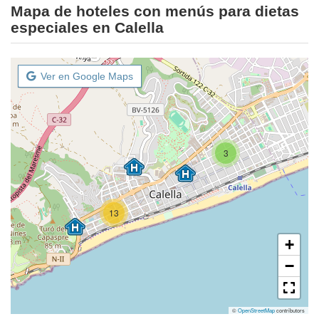
Mapa de hoteles con menús para dietas
especiales en Calella
Ver en Google Maps
3
13
+
−
©
OpenStreetMap
contributors