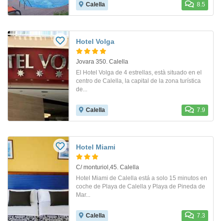
Calella
8.5
Hotel Volga
Jovara 350. Calella
El Hotel Volga de 4 estrellas, està situado en el
centro de Calella, la capital de la zona turística
de...
Calella
7.9
Hotel Miami
C/ monturiol,45. Calella
Hotel Miami de Calella está a solo 15 minutos en
coche de Playa de Calella y Playa de Pineda de
Mar...
Calella
7.3