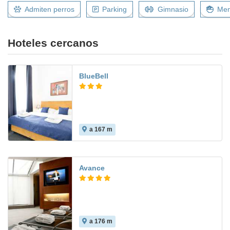
Admiten perros
Parking
Gimnasio
Men
Hoteles cercanos
BlueBell
a 167 m
Avance
a 176 m