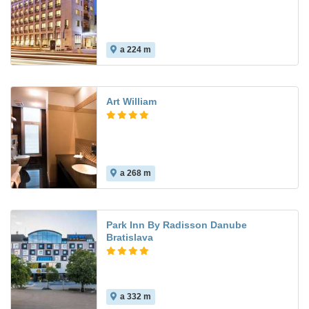
a 224 m
Art William
a 268 m
Park Inn By Radisson Danube
Bratislava
a 332 m