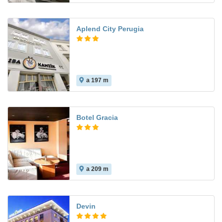
Aplend City Perugia
a 197 m
Botel Gracia
a 209 m
5.7
Devin