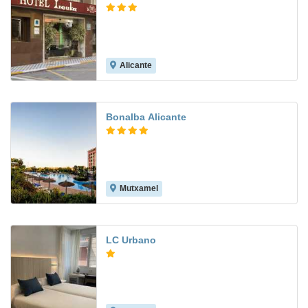
Alicante
7.1
Bonalba Alicante
Mutxamel
8.0
LC Urbano