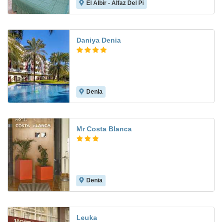
El Albir - Alfaz Del Pi
8.4
Daniya Denia
Denia
8.4
Mr Costa Blanca
Denia
8.6
Leuka