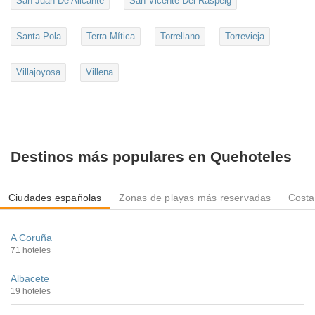
San Juan De Alicante
San Vicente Del Raspeig
Santa Pola
Terra Mítica
Torrellano
Torrevieja
Villajoyosa
Villena
Destinos más populares en Quehoteles
Ciudades españolas
Zonas de playas más reservadas
Costa
A Coruña
71 hoteles
Albacete
19 hoteles