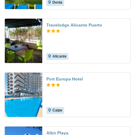
Denia
8.1
Travelodge Alicante Puerto
Alicante
7.5
Port Europa Hotel
Calpe
8.0
Albir Playa