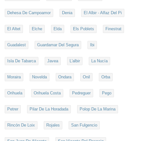
Dehesa De Campoamor
Denia
El Albir - Alfaz Del Pi
El Altet
Elche
Elda
Els Poblets
Finestrat
Guadalest
Guardamar Del Segura
Ibi
Isla De Tabarca
Javea
L'albir
La Nucía
Moraira
Novelda
Ondara
Onil
Orba
Orihuela
Orihuela Costa
Pedreguer
Pego
Petrer
Pilar De La Horadada
Polop De La Marina
Rincón De Loix
Rojales
San Fulgencio