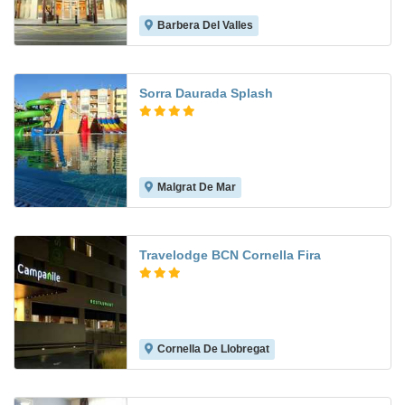
Barbera Del Valles
6.8
Sorra Daurada Splash
Malgrat De Mar
8.2
Travelodge BCN Cornella Fira
Cornella De Llobregat
7.5