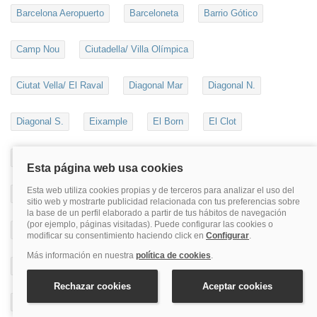
Barcelona Aeropuerto
Barceloneta
Barrio Gótico
Camp Nou
Ciutadella/ Villa Olímpica
Ciutat Vella/ El Raval
Diagonal Mar
Diagonal N.
Diagonal S.
Eixample
El Born
El Clot
El Guinardo
Gracia
La Diagonal
Las Ramblas
Parallel
Park Güell
Paseo De Gracia
Paseo Marítimo / Playa
Plaza Catalunya
Poblenou
Puerto De Barcelona
Sagrada Familia
Sant Andreu
Sants-Montjuic
Sarrià-Sant Gervasi
Vall D'hebron