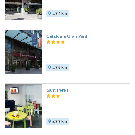
a 7.4 km
8.5
Catalonia Gran Verdi
a 7.5 km
9.0
Sant Pere Ii
a 7.7 km
7.8