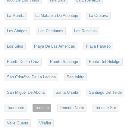
Icod De Los Vinos
Isla Baja
La Esperanza
La Mareta
La Matanza De Acentejo
La Orotava
Los Abrigos
Los Cristianos
Los Realejos
Los Silos
Playa De Las Américas
Playa Paraíso
Puerto De La Cruz
Puerto Santiago
Punta Del Hidalgo
San Cristóbal De La Laguna
San Isidro
San Miguel De Abona
Santa Úrsula
Santiago Del Teide
Tacoronte
Tenerife
Tenerife Norte
Tenerife Sur
Valle Guerra
Vilaflor