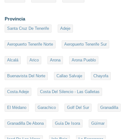
Provincia
Santa Cruz De Tenerife
Adeje
Aeropuerto Tenerife Norte
Aeropuerto Tenerife Sur
Alcalá
Arico
Arona
Arona Pueblo
Buenavista Del Norte
Callao Salvaje
Chayofa
Costa Adeje
Costa Del Silencio - Las Galletas
El Médano
Garachico
Golf Del Sur
Granadilla
Granadilla De Abona
Guía De Isora
Güímar