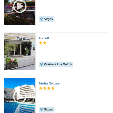
Sitges
7.5
Gatell
Vilanova I La Geltrú
Melia Sitges
Sitges
9.2