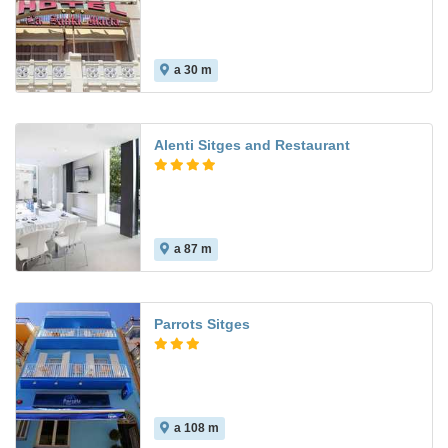
a 30 m
Alenti Sitges and Restaurant
a 87 m
8.0
Parrots Sitges
a 108 m