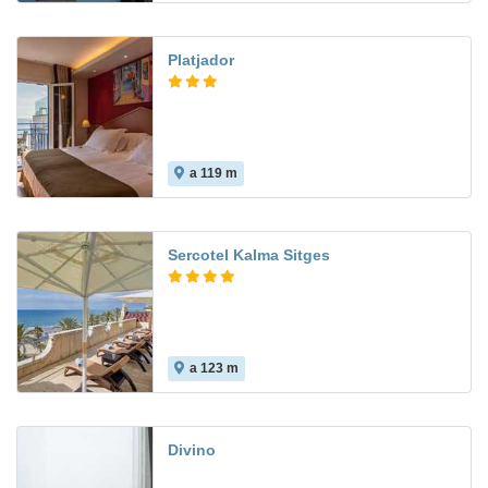
Platjador
a 119 m
9.5
Sercotel Kalma Sitges
a 123 m
7.4
Divino