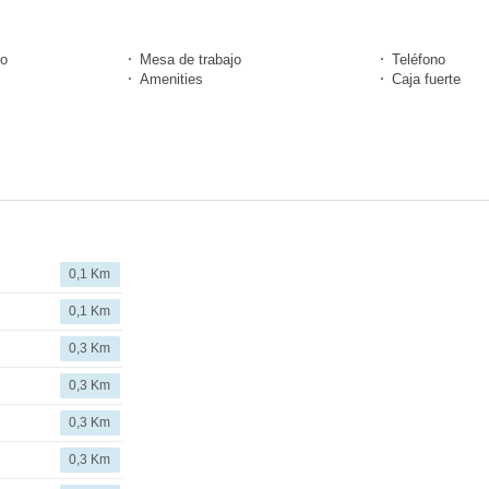
do
Mesa de trabajo
Teléfono
Amenities
Caja fuerte
0,1 Km
0,1 Km
0,3 Km
0,3 Km
0,3 Km
0,3 Km