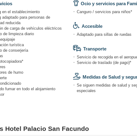
vicios
Ocio y servicios para Fami
 en el establecimiento
Canguro / servicios para niños*
g adaptado para personas de
dad reducida
Accesible
n de carga de vehículos eléctricos
o de limpieza diario
Adaptado para sillas de ruedas
equipaje
ción turística
Transporte
o de conserjería
as
Servicio de recogida en el aeropue
otocopiadora*
Servicio de traslado (de pago)*
res
ores de humo
Medidas de Salud y segu
erte
condicionado
Se siguen medidas de salud y se
do fumar en todo el alojamiento
especiales
or
es Hotel Palacio San Facundo