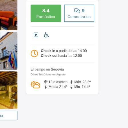
8.4
9
Fantástico
Comentarios
Check in
a partir de las 14:00
Check out
hasta las 12:00
El tiempo en
Segovia
Datos históricos en Agosto
13 días/mes
Máx. 28.3º
Media 21.4º
Mín. 14.4º
ia