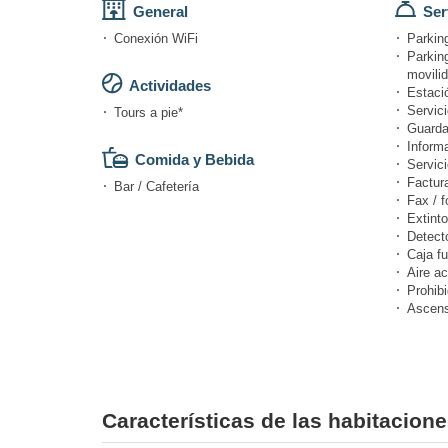
General
Ser
Conexión WiFi
Parking
Parkin
movili
Actividades
Estació
Servici
Tours a pie*
Guarda
Informa
Comida y Bebida
Servici
Factur
Bar / Cafetería
Fax / f
Extinto
Detect
Caja fu
Aire a
Prohibi
Ascens
Características de las habitacion