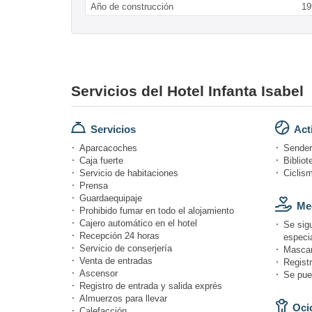
Año de construcción
19
Servicios del Hotel Infanta Isabel
Servicios
Act
Aparcacoches
Sende
Caja fuerte
Bibliot
Servicio de habitaciones
Ciclis
Prensa
Guardaequipaje
Med
Prohibido fumar en todo el alojamiento
Cajero automático en el hotel
Se sig
Recepción 24 horas
especi
Servicio de conserjería
Mascari
Venta de entradas
Registr
Ascensor
Se pue
Registro de entrada y salida exprés
Almuerzos para llevar
Ocio
Calefacción