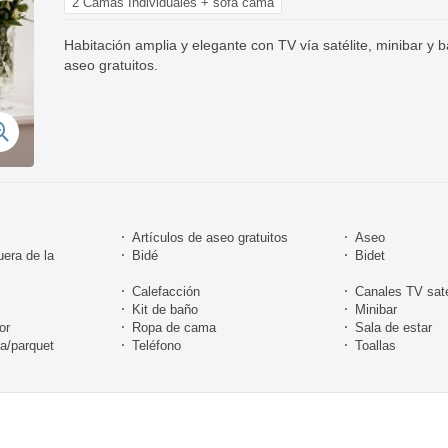
2 Camas Individuales + sofá cama
Habitación amplia y elegante con TV vía satélite, minibar y 
aseo gratuitos.
Artículos de aseo gratuitos
Aseo
uera de la
Bidé
Bidet
Calefacción
Canales TV sate
Kit de baño
Minibar
or
Ropa de cama
Sala de estar
a/parquet
Teléfono
Toallas