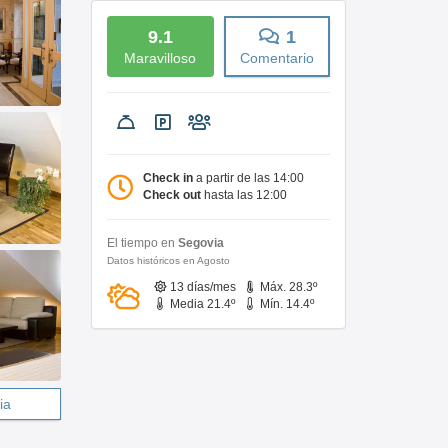
9.1
1
Maravilloso
Comentario
Check in
a partir de las 14:00
Check out
hasta las 12:00
El tiempo en
Segovia
Datos históricos en Agosto
13 días/mes
Máx. 28.3º
Media 21.4º
Mín. 14.4º
ia