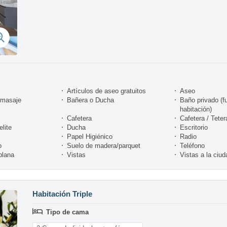
Artículos de aseo gratuitos
Aseo
omasaje
Bañera o Ducha
Baño privado (fu
habitación)
Cafetera
Cafetera / Teter
lite
Ducha
Escritorio
Papel Higiénico
Radio
o
Suelo de madera/parquet
Teléfono
plana
Vistas
Vistas a la ciud
Habitación Triple
Tipo de cama