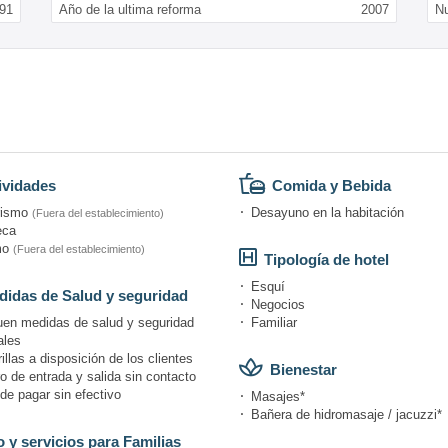
91
Año de la ultima reforma
2007
N
ividades
Comida y Bebida
rismo
Desayuno en la habitación
(Fuera del establecimiento)
eca
mo
(Fuera del establecimiento)
Tipología de hotel
Esquí
idas de Salud y seguridad
Negocios
uen medidas de salud y seguridad
Familiar
ales
llas a disposición de los clientes
Bienestar
o de entrada y salida sin contacto
de pagar sin efectivo
Masajes*
Bañera de hidromasaje / jacuzzi*
 y servicios para Familias