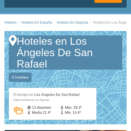
Hoteles
Hoteles En España
Hoteles En Segovia
Hoteles En Los Ángele
Hoteles en Los
Ángeles De San
Rafael
4 hoteles
El tiempo en
Los Ángeles De San Rafael
Datos históricos en Agosto
13 días/mes
Máx. 28.3º
Media 21.4º
Mín. 14.4º