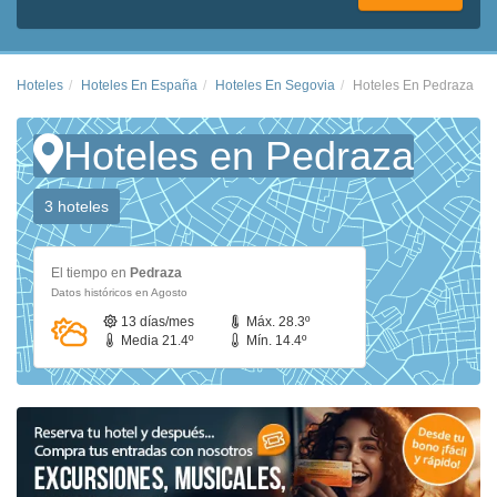
Hoteles
Hoteles En España
Hoteles En Segovia
Hoteles En Pedraza
Hoteles en Pedraza
3 hoteles
El tiempo en
Pedraza
Datos históricos en Agosto
13 días/mes
Máx. 28.3º
Media 21.4º
Mín. 14.4º