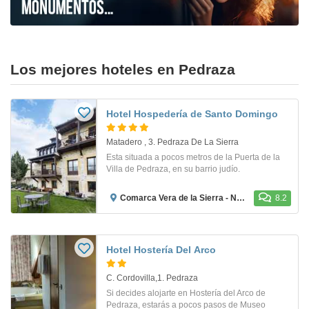
Los mejores hoteles en Pedraza
Hotel Hospedería de Santo Domingo
Matadero , 3. Pedraza De La Sierra
Esta situada a pocos metros de la Puerta de la
Villa de Pedraza, en su barrio judío.
Comarca Vera de la Sierra - Navafría
8.2
Hotel Hostería Del Arco
C. Cordovilla,1. Pedraza
Si decides alojarte en Hostería del Arco de
Pedraza, estarás a pocos pasos de Museo