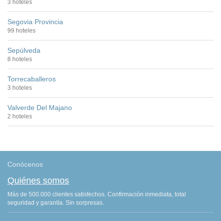
3 hoteles
Segovia Provincia
99 hoteles
Sepúlveda
8 hoteles
Torrecaballeros
3 hoteles
Valverde Del Majano
2 hoteles
Conócenos
Quiénes somos
Más de 500.000 clientes satisfechos. Confirmación inmediata, total
seguridad y garantía. Sin sorpresas.