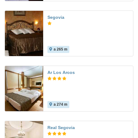
Segovia
a 265 m
Ar Los Arcos
a 274 m
8.3
Real Segovia