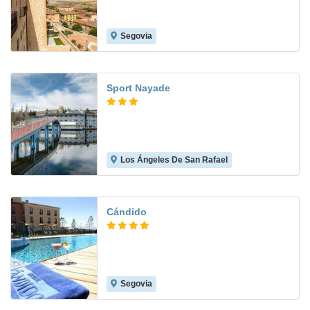
Segovia
9.4
Sport Nayade
Los Ángeles De San Rafael
6.9
Cándido
Segovia
9.0