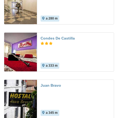
a 280 m
6.4
Condes De Castilla
a 333 m
7.2
Juan Bravo
a 345 m