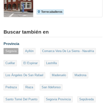
Torrecaballeros
Buscar también en
Provincia
Segovia
Ayllón
Comarca Vera De La Sierra - Navafría
Cuéllar
El Espinar
Lastrilla
Los Ángeles De San Rafael
Maderuelo
Madrona
Pedraza
Riaza
San Ildefonso
Santo Tomé Del Puerto
Segovia Provincia
Sepúlveda