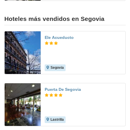
Hoteles más vendidos en Segovia
Ele Acueducto
Segovia
7.2
Puerta De Segovia
Lastrilla
7.5