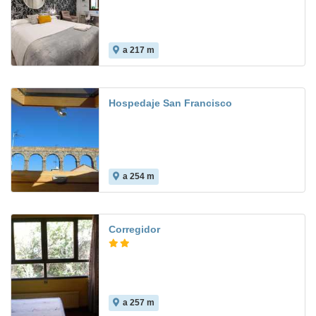
a 217 m
Hospedaje San Francisco
a 254 m
8.5
Corregidor
a 257 m
7.5