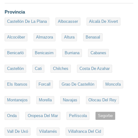
Provincia
Castellón De La Plana
Albocasser
Alcalà De Xivert
Alcocéber
Almazora
Altura
Benasal
Benicarló
Benicasim
Burriana
Cabanes
Castellón
Cati
Chilches
Costa De Azahar
Els Ibarsos
Forcall
Grao De Castellón
Moncofa
Montanejos
Morella
Navajas
Olocau Del Rey
Onda
Oropesa Del Mar
Peñíscola
Segorbe
Vall De Uxó
Vilafamés
Villafranca Del Cid