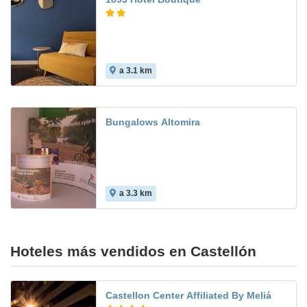
a 3.1 km
Bungalows Altomira
a 3.3 km
Hoteles más vendidos en Castellón
Castellon Center Affiliated By Meliá