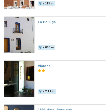
a 115 m
9.3
La Belluga
a 600 m
Victoria
a 2.1 km
1893 Hotel Boutique