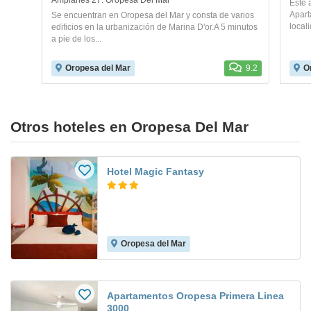
Amplaries 27. Oropesa Del Mar
Este 
Apart
Se encuentran en Oropesa del Mar y consta de varios
locali
edificios en la urbanización de Marina D'or.A 5 minutos
a pie de los...
Oropesa del Mar
9.2
O
Otros hoteles en Oropesa Del Mar
Hotel Magic Fantasy
Oropesa del Mar
Apartamentos Oropesa Primera Linea
3000