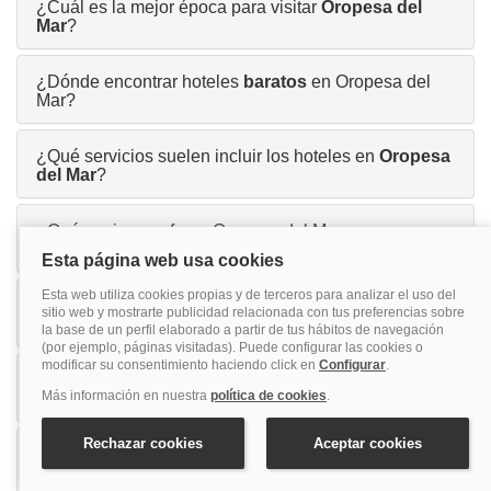
¿Cuál es la mejor época para visitar
Oropesa del
Mar
?
¿Dónde encontrar hoteles
baratos
en Oropesa del
Mar?
¿Qué servicios suelen incluir los hoteles en
Oropesa
del Mar
?
¿Qué opciones ofrece Oropesa del Mar para unas
vacaciones en
familia
?
¿Cuántos días hacen falta para disfrutar de
Oropesa
del Mar
?
¿Qué actividades o planes ofrece Oropesa del Mar
para un viaje con
amigos
?
¿Por qué Oropesa del Mar es una buena opción para
parejas
?