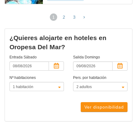
1
2
3
(página
actual)
¿Quieres alojarte en hoteles en
Oropesa Del Mar?
Entrada
Sábado
Salida
Domingo
Nº habitaciones
Pers. por habitación
Ver disponibilidad