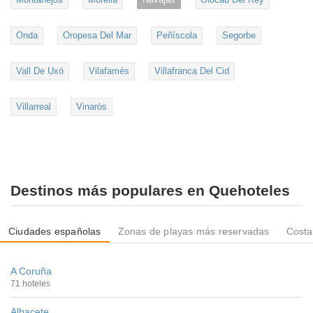
Onda
Oropesa Del Mar
Peñíscola
Segorbe
Vall De Uxó
Vilafamés
Villafranca Del Cid
Villarreal
Vinaròs
Destinos más populares en Quehoteles
Ciudades españolas
Zonas de playas más reservadas
Costa
A Coruña
71 hoteles
Albacete