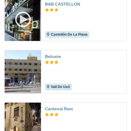
B&B CASTELLON
Castellón De La Plana
6.8
Belcaire
Vall De Uxó
7.4
Cardenal Ram