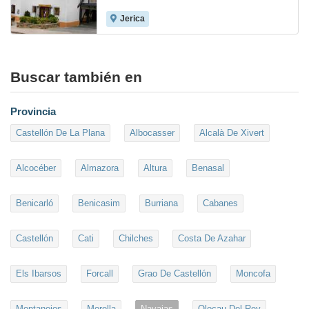
Jerica
7.9
Buscar también en
Provincia
Castellón De La Plana
Albocasser
Alcalà De Xivert
Alcocéber
Almazora
Altura
Benasal
Benicarló
Benicasim
Burriana
Cabanes
Castellón
Cati
Chilches
Costa De Azahar
Els Ibarsos
Forcall
Grao De Castellón
Moncofa
Montanejos
Morella
Navajas
Olocau Del Rey