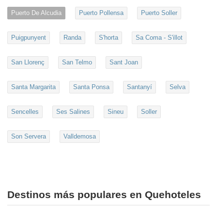
Puerto De Alcudia
Puerto Pollensa
Puerto Soller
Puigpunyent
Randa
S'horta
Sa Coma - S'illot
San Llorenç
San Telmo
Sant Joan
Santa Margarita
Santa Ponsa
Santanyí
Selva
Sencelles
Ses Salines
Sineu
Soller
Son Servera
Valldemosa
Destinos más populares en Quehoteles