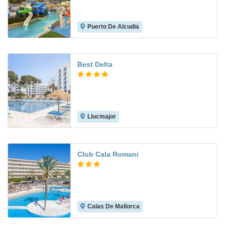
Puerto De Alcudia
6.1
Best Delta
Llucmajor
8.4
Club Cala Romani
Calas De Mallorca
6.0