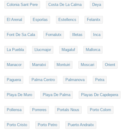
Colonia Sant Pere
Costa De La Calma
Deya
El Arenal
Esporlas
Estellencs
Felanitx
Font De Sa Cala
Fornalutx
Illetas
Inca
La Puebla
Llucmajor
Magaluf
Mallorca
Manacor
Marratxi
Montuiri
Moscari
Orient
Paguera
Palma Centro
Palmanova
Petra
Playa De Muro
Playa De Palma
Playas De Capdepera
Pollensa
Porreres
Portals Nous
Porto Colom
Porto Cristo
Porto Petro
Puerto Andraitx