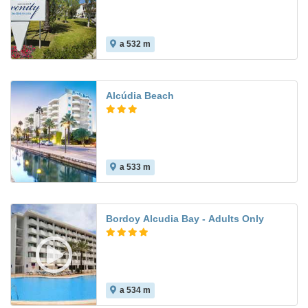
a 532 m
8.7
Alcúdia Beach
a 533 m
7.8
Bordoy Alcudia Bay - Adults Only
a 534 m