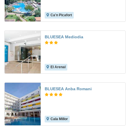
Ca'n Picafort
7.8
BLUESEA Mediodia
El Arenal
6.4
BLUESEA Anba Romani
Cala Millor
7.1