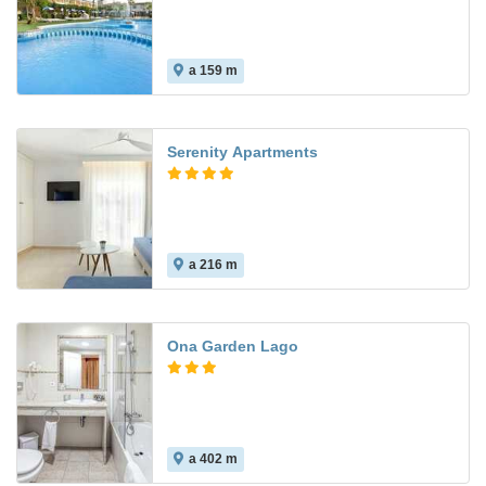
a 159 m
7.3
Serenity Apartments
a 216 m
Ona Garden Lago
a 402 m
7.3