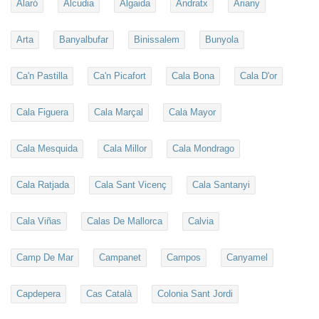
Alaró
Alcudia
Algaida
Andratx
Ariany
Arta
Banyalbufar
Binissalem
Bunyola
Ca'n Pastilla
Ca'n Picafort
Cala Bona
Cala D'or
Cala Figuera
Cala Marçal
Cala Mayor
Cala Mesquida
Cala Millor
Cala Mondrago
Cala Ratjada
Cala Sant Vicenç
Cala Santanyi
Cala Viñas
Calas De Mallorca
Calvia
Camp De Mar
Campanet
Campos
Canyamel
Capdepera
Cas Català
Colonia Sant Jordi