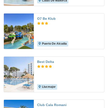
Calas De Mallorca
7.7
O7 Be Klub
Puerto De Alcudia
6.1
Best Delta
Llucmajor
8.4
Club Cala Romani