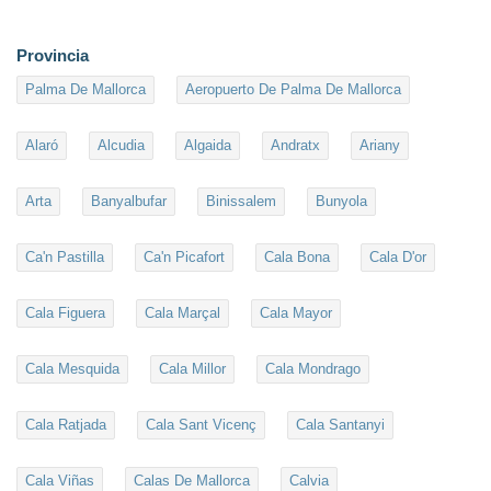
Provincia
Palma De Mallorca
Aeropuerto De Palma De Mallorca
Alaró
Alcudia
Algaida
Andratx
Ariany
Arta
Banyalbufar
Binissalem
Bunyola
Ca'n Pastilla
Ca'n Picafort
Cala Bona
Cala D'or
Cala Figuera
Cala Marçal
Cala Mayor
Cala Mesquida
Cala Millor
Cala Mondrago
Cala Ratjada
Cala Sant Vicenç
Cala Santanyi
Cala Viñas
Calas De Mallorca
Calvia