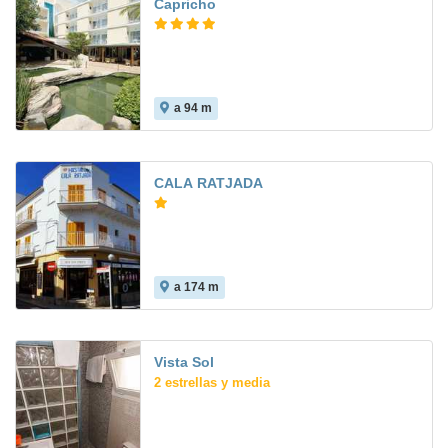
Capricho
a 94 m
7.4
CALA RATJADA
a 174 m
8.5
Vista Sol
2 estrellas y media