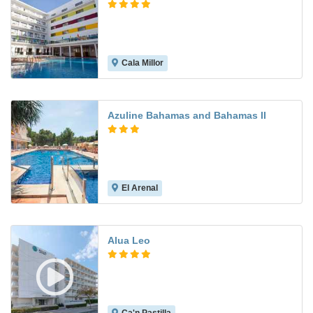
Cala Millor
7.1
Azuline Bahamas and Bahamas II
El Arenal
7.3
Alua Leo