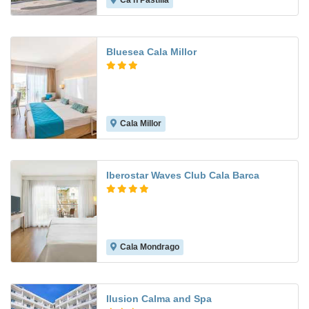
Ca'n Pastilla
7.5
Bluesea Cala Millor
Cala Millor
6.5
Iberostar Waves Club Cala Barca
Cala Mondrago
9.5
Ilusion Calma and Spa