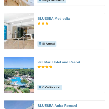
Playa De Palma
6.5
BLUESEA Mediodia
El Arenal
6.4
Vell Mari Hotel and Resort
Ca'n Picafort
7.8
BLUESEA Anba Romani