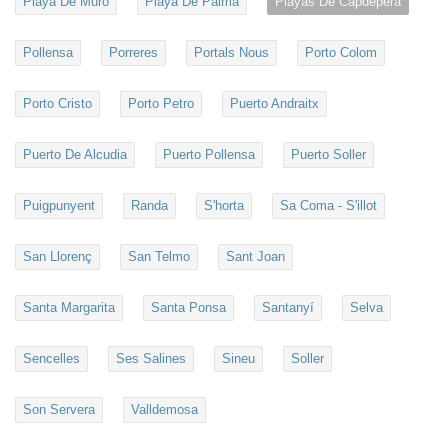
Playa De Muro
Playa De Palma
Playas De Capdepera
Pollensa
Porreres
Portals Nous
Porto Colom
Porto Cristo
Porto Petro
Puerto Andraitx
Puerto De Alcudia
Puerto Pollensa
Puerto Soller
Puigpunyent
Randa
S'horta
Sa Coma - S'illot
San Llorenç
San Telmo
Sant Joan
Santa Margarita
Santa Ponsa
Santanyí
Selva
Sencelles
Ses Salines
Sineu
Soller
Son Servera
Valldemosa