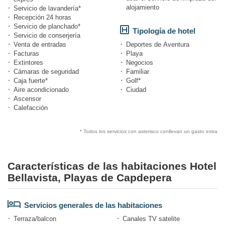
alojamiento
Servicio de lavandería*
Recepción 24 horas
Servicio de planchado*
Tipología de hotel
Servicio de conserjería
Venta de entradas
Deportes de Aventura
Facturas
Playa
Extintores
Negocios
Cámaras de seguridad
Familiar
Caja fuerte*
Golf*
Aire acondicionado
Ciudad
Ascensor
Calefacción
* Todos los servicios con asterisco conllevan un gasto extra
Características de las habitaciones Hotel
Bellavista, Playas de Capdepera
Servicios generales de las habitaciones
Terraza/balcon
Canales TV satelite