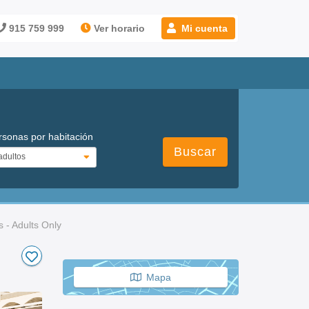
915 759 999
Ver horario
Mi cuenta
rsonas por habitación
Buscar
 - Adults Only
Mapa