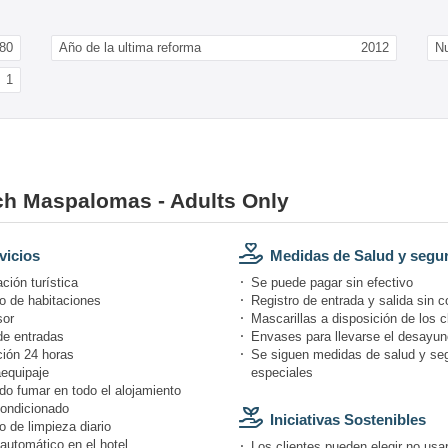
80
Año de la ultima reforma
2012
N
1
ach Maspalomas - Adults Only
vicios
Medidas de Salud y segu
ción turística
Se puede pagar sin efectivo
o de habitaciones
Registro de entrada y salida sin c
or
Mascarillas a disposición de los c
de entradas
Envases para llevarse el desayun
ión 24 horas
Se siguen medidas de salud y se
equipaje
especiales
do fumar en todo el alojamiento
condicionado
Iniciativas Sostenibles
o de limpieza diario
automático en el hotel
Los clientes pueden elegir no usar