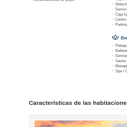
Detect
Servici
Caja fu
Centro
Parkin
Bie
Peluque
Bañera
Gimnas
Sauna
Masaje
Spa / 
Características de las habitacio