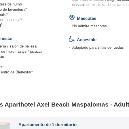
ores de humo
servicio de limpieza del alojamien
o de lavandería*
erte*
Mascotas
 de negocios*
g*
No admite mascotas
nestar
Accesible
ría / salón de belleza
Adaptado para sillas de ruedas
 de hidromasaje / jacuzzi
io
s*
Centro de Bienestar*
nes Aparthotel Axel Beach Maspalomas - Adul
Apartamento de 1 dormitorio