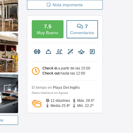
Nota importante
7.5
7
Muy Bueno
Comentarios
Check in
a partir de las 15:00
Check out
hasta las 12:00
El tiempo en
Playa Del Inglés
Datos históricos en Agosto
12 días/mes
Máx. 29.5º
Media 25.9º
Mín. 22.2º
ia