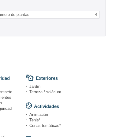
umero de plantas
4
ridad
Exteriores
Jardín
ontacto
Terraza / solárium
lientes
o
Actividades
guridad
Animación
Tenis*
Cenas temáticas*
 el