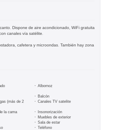
nto. Dispone de aire acondicionado, WiFi gratuita
on canales vía satélite.
ostadora, cafetera y microondas. También hay zona
ado
Albornoz
Balcón
rgas (más de 2
Canales TV satelite
de la cama
Insonorización
Muebles de exterior
Sala de estar
so
Teléfono