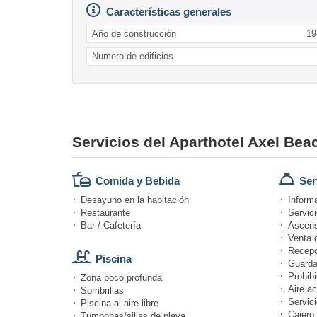
Características generales
Año de construcción
19
Numero de edificios
Servicios del Aparthotel Axel Be
Comida y Bebida
Ser
Desayuno en la habitación
Informa
Restaurante
Servici
Bar / Cafetería
Ascens
Venta 
Recepc
Piscina
Guarda
Prohibi
Zona poco profunda
Aire a
Sombrillas
Servici
Piscina al aire libre
Cajero 
Tumbonas/sillas de playa