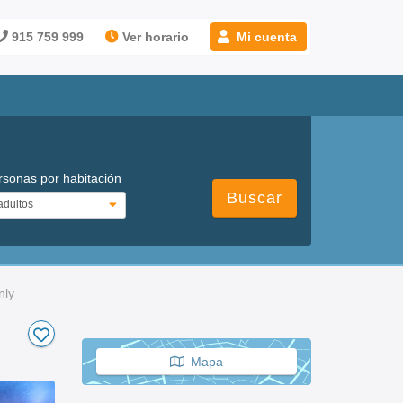
915 759 999
Ver horario
Mi cuenta
rsonas por habitación
Buscar
nly
Mapa