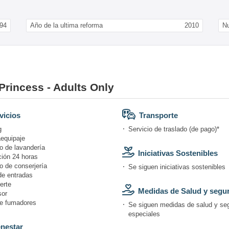
94
Año de la ultima reforma
2010
N
 Princess - Adults Only
vicios
Transporte
g
Servicio de traslado (de pago)*
equipaje
o de lavandería
Iniciativas Sostenibles
ión 24 horas
o de conserjería
Se siguen iniciativas sostenibles
de entradas
erte
Medidas de Salud y segu
or
e fumadores
Se siguen medidas de salud y se
especiales
nestar