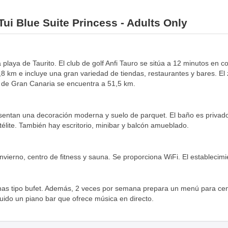
Tui Blue Suite Princess - Adults Only
a playa de Taurito. El club de golf Anfi Tauro se sitúa a 12 minutos en 
 8,8 km e incluye una gran variedad de tiendas, restaurantes y bares. El
o de Gran Canaria se encuentra a 51,5 km.
resentan una decoración moderna y suelo de parquet. El baño es privad
télite. También hay escritorio, minibar y balcón amueblado.
invierno, centro de fitness y sauna. Se proporciona WiFi. El establecim
 cenas tipo bufet. Además, 2 veces por semana prepara un menú para ce
luido un piano bar que ofrece música en directo.