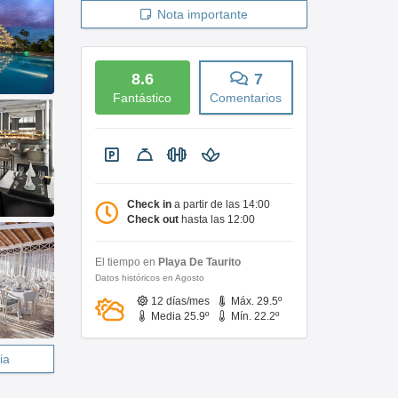
Nota importante
8.6
7
Fantástico
Comentarios
Check in
a partir de las 14:00
Check out
hasta las 12:00
El tiempo en
Playa De Taurito
Datos históricos en Agosto
12 días/mes
Máx. 29.5º
Media 25.9º
Mín. 22.2º
ia