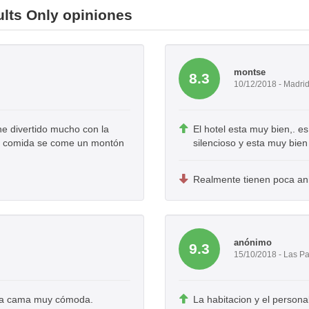
ults Only opiniones
montse
8.3
10/12/2018 - Madri
he divertido mucho con la
El hotel esta muy bien,. e
 la comida se come un montón
silencioso y esta muy bien
Realmente tienen poca ani
anónimo
9.3
15/10/2018 - Las P
una cama muy cómoda.
La habitacion y el persona