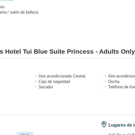
io
ría / salón de belleza
s Hotel Tui Blue Suite Princess - Adults Only
Aire acondicionado Central
Aire acondicion
Caja de seguridad
Ducha
Secador
Teléfono de lín
Lugares de i