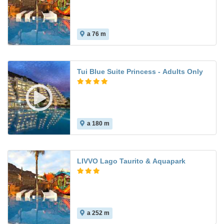
a 76 m
8.0
Tui Blue Suite Princess - Adults Only
a 180 m
8.6
LIVVO Lago Taurito & Aquapark
a 252 m
7.1