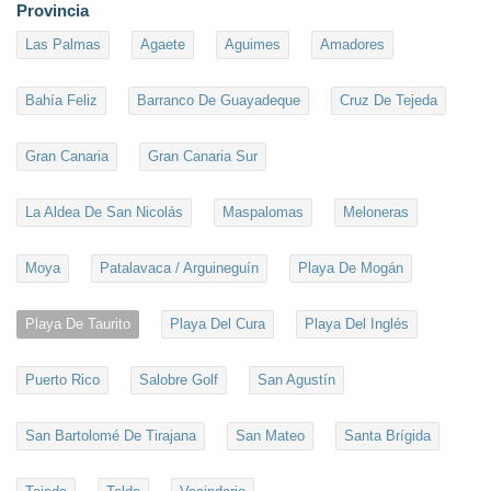
Provincia
Las Palmas
Agaete
Aguimes
Amadores
Bahía Feliz
Barranco De Guayadeque
Cruz De Tejeda
Gran Canaria
Gran Canaria Sur
La Aldea De San Nicolás
Maspalomas
Meloneras
Moya
Patalavaca / Arguineguín
Playa De Mogán
Playa De Taurito
Playa Del Cura
Playa Del Inglés
Puerto Rico
Salobre Golf
San Agustín
San Bartolomé De Tirajana
San Mateo
Santa Brígida