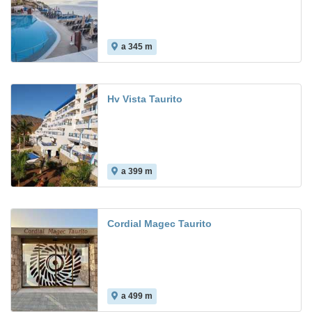
a 345 m
8.9
Hv Vista Taurito
a 399 m
6.3
Cordial Magec Taurito
a 499 m
8.5