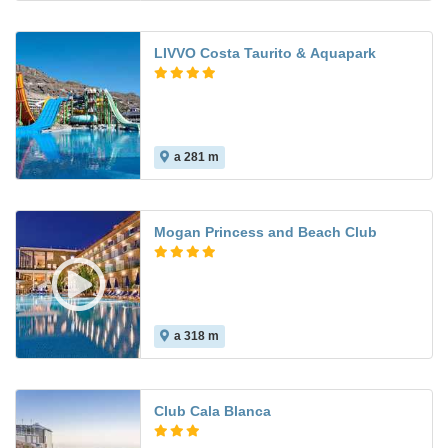
LIVVO Costa Taurito & Aquapark
a 281 m
6.8
Mogan Princess and Beach Club
a 318 m
7.8
Club Cala Blanca