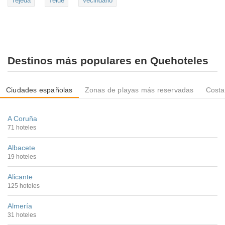
Tejeda
Telde
Vecindario
Destinos más populares en Quehoteles
Ciudades españolas
Zonas de playas más reservadas
Costa
A Coruña
71 hoteles
Albacete
19 hoteles
Alicante
125 hoteles
Almería
31 hoteles