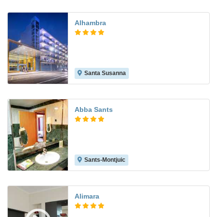
Alhambra
Santa Susanna
8.8
Abba Sants
Sants-Montjuic
8.7
Alimara