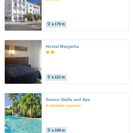
a 179 m
7.6
Hostal Margarita
a 222 m
Sumus Stella and Spa
4 estrellas superior
a 339 m
8.4