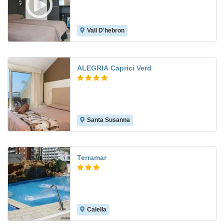
Vall D'hebron
8.1
ALEGRIA Caprici Verd
Santa Susanna
7.4
Terramar
Calella
4.7