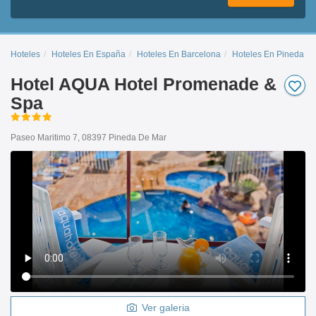
Hoteles
Hoteles En España
Hoteles En Barcelona
Hoteles En Pineda D
Hotel AQUA Hotel Promenade &
Spa
Paseo Maritimo 7, 08397 Pineda De Mar
Ver galeria