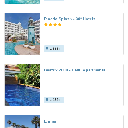
Pineda Splash - 30º Hotels
a 383 m
7.9
Beatrix 2000 - Caliu Apartments
a 436 m
Enmar