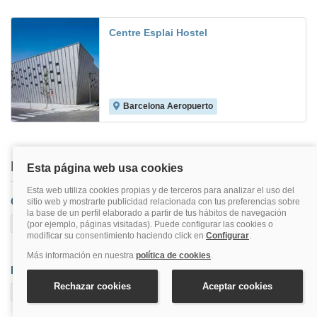
Centre Esplai Hostel
Barcelona Aeropuerto
7.2
Buscar también en
Capital
Barcelona
Distritos capital
Barcelona Aeropuerto
Barceloneta
Barrio Gótico