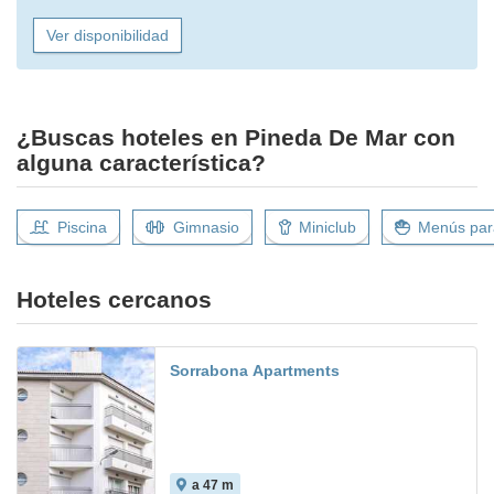
Ver disponibilidad
¿Buscas hoteles en Pineda De Mar con
alguna característica?
Piscina
Gimnasio
Miniclub
Menús para
Hoteles cercanos
Sorrabona Apartments
a 47 m