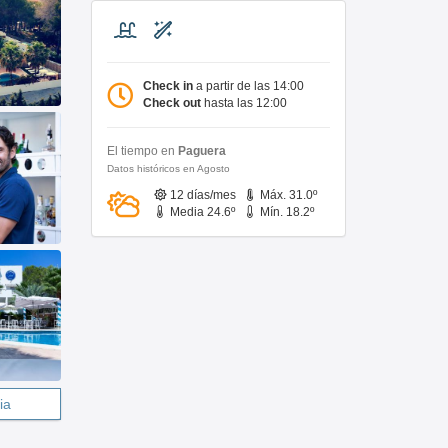
Check in
a partir de las 14:00
Check out
hasta las 12:00
El tiempo en
Paguera
Datos históricos en Agosto
12 días/mes
Máx. 31.0º
Media 24.6º
Mín. 18.2º
ia