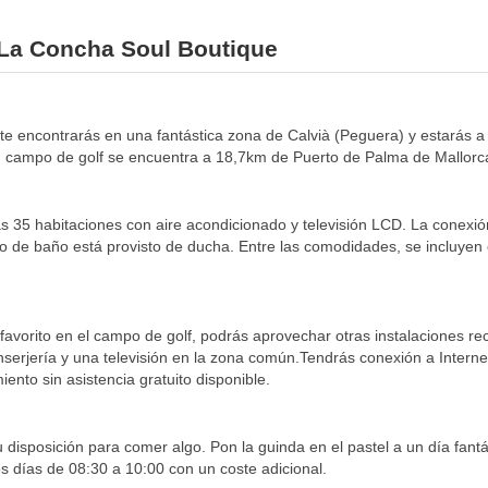
l La Concha Soul Boutique
, te encontrarás en una fantástica zona de Calvià (Peguera) y estarás
 campo de golf se encuentra a 18,7km de Puerto de Palma de Mallorc
s 35 habitaciones con aire acondicionado y televisión LCD. La conexión
to de baño está provisto de ducha. Entre las comodidades, se incluyen 
e favorito en el campo de golf, podrás aprovechar otras instalaciones re
nserjería y una televisión en la zona común.Tendrás conexión a Internet 
ento sin asistencia gratuito disponible.
u disposición para comer algo. Pon la guinda en el pastel a un día fant
os días de 08:30 a 10:00 con un coste adicional.