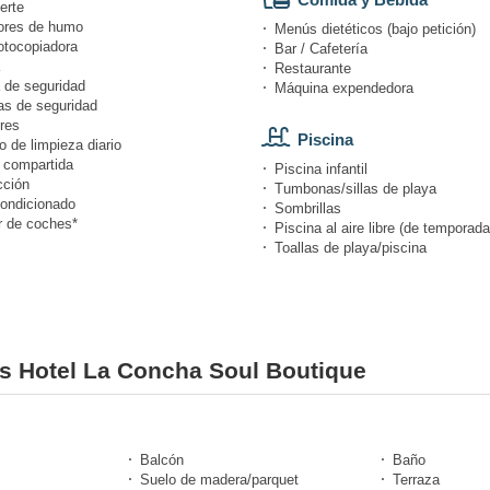
erte
ores de humo
Menús dietéticos (bajo petición)
otocopiadora
Bar / Cafetería
Restaurante
 de seguridad
Máquina expendedora
s de seguridad
res
Piscina
o de limpieza diario
 compartida
Piscina infantil
cción
Tumbonas/sillas de playa
condicionado
Sombrillas
r de coches*
Piscina al aire libre (de temporada
Toallas de playa/piscina
es Hotel La Concha Soul Boutique
Balcón
Baño
Suelo de madera/parquet
Terraza