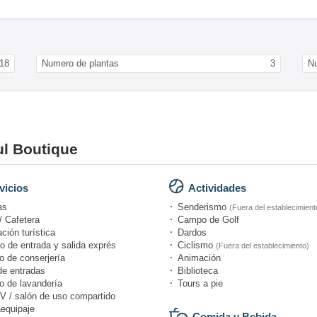
18
Numero de plantas
3
Nu
ul Boutique
vicios
Actividades
as
Senderismo
(Fuera del establecimient
/ Cafetera
Campo de Golf
ción turística
Dardos
o de entrada y salida exprés
Ciclismo
(Fuera del establecimiento)
o de conserjería
Animación
de entradas
Biblioteca
o de lavandería
Tours a pie
V / salón de uso compartido
equipaje
Comida y Bebida