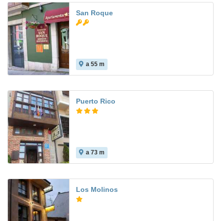
San Roque
a 55 m
Puerto Rico
a 73 m
Los Molinos