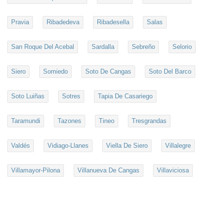
Pravia
Ribadedeva
Ribadesella
Salas
San Roque Del Acebal
Sardalla
Sebreño
Selorio
Siero
Somiedo
Soto De Cangas
Soto Del Barco
Soto Luiñas
Sotres
Tapia De Casariego
Taramundi
Tazones
Tineo
Tresgrandas
Valdés
Vidiago-Llanes
Viella De Siero
Villalegre
Villamayor-Pilona
Villanueva De Cangas
Villaviciosa