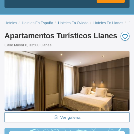
Hoteles
Hoteles En España
Hoteles En Oviedo
Hoteles En Llanes
Tur
Apartamentos Turísticos Llanes
Calle Mayor 6, 33500 Llanes
Ver galeria