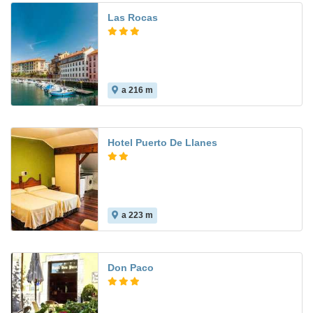
Las Rocas
a 216 m
7.1
Hotel Puerto De Llanes
a 223 m
6.9
Don Paco