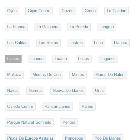
Gijón
Gijón Centro
Gozón
Grado
La Caridad
La Franca
La Galguera
La Pereda
Langreo
Las Caldas
Las Rozas
Lastres
Lena
Llanera
Llanes
Luanco
Luarca
Luces
Lugones
Malleza
Mestas De Con
Mieres
Muros De Nalón
Navia
Noreña
Nueva De Llanes
Onís
Oviedo Centro
Pancar-Llanes
Panes
Parque Natural Somiedo
Perlora
Picos De Europa Asturias
Poncebos
Poo De Llanes