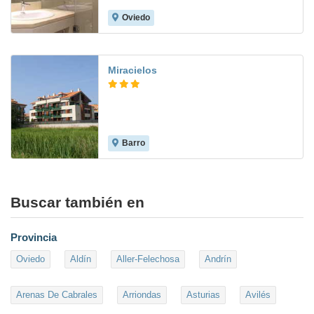
Oviedo
9.0
Miracielos
Barro
8.8
Buscar también en
Provincia
Oviedo
Aldín
Aller-Felechosa
Andrín
Arenas De Cabrales
Arriondas
Asturias
Avilés