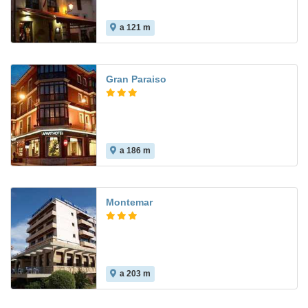
a 121 m
8.0
Gran Paraiso
a 186 m
9.7
Montemar
a 203 m
9.0