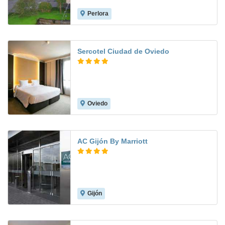
Perlora
8.0
Sercotel Ciudad de Oviedo
Oviedo
8.0
AC Gijón By Marriott
Gijón
8.5