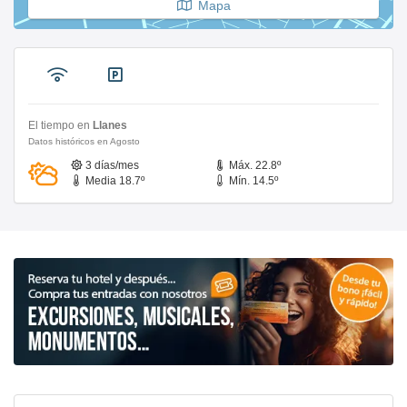
Mapa
El tiempo en
Llanes
Datos históricos en Agosto
3 días/mes
Máx. 22.8º
Media 18.7º
Mín. 14.5º