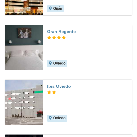
Gijón
8.9
Gran Regente
Oviedo
8.1
Ibis Oviedo
Oviedo
7.4