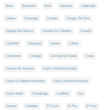
Barro
Belmonte
Boal
Cabrales
Cadavedo
Caleao
Camango
Candas
Cangas De Onís
Cangas Del Narcea
Carreña De Cabrales
Carreño
Castrillón
Castropol
Celorio
Colloto
Colombres
Colunga
Concejo De Coaña
Corao
Corvera De Asturias
Costa Central Asturiana
Costa Occidental Asturiana
Costa Oriental Asturiana
Costa Verde
Covadonga
Cudillero
Cue
Cuerres
Cutiellos
El Cristo
El Pito
El Viso