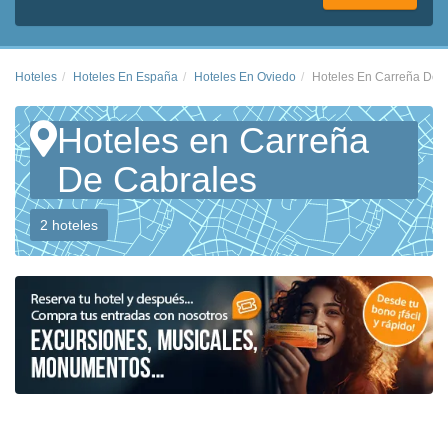
Hoteles
Hoteles En España
Hoteles En Oviedo
Hoteles En Carreña De 
Hoteles en Carreña
De Cabrales
2 hoteles