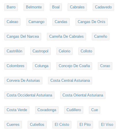
Barro
Belmonte
Boal
Cabrales
Cadavedo
Caleao
Camango
Candas
Cangas De Onís
Cangas Del Narcea
Carreña De Cabrales
Carreño
Castrillón
Castropol
Celorio
Colloto
Colombres
Colunga
Concejo De Coaña
Corao
Corvera De Asturias
Costa Central Asturiana
Costa Occidental Asturiana
Costa Oriental Asturiana
Costa Verde
Covadonga
Cudillero
Cue
Cuerres
Cutiellos
El Cristo
El Pito
El Viso