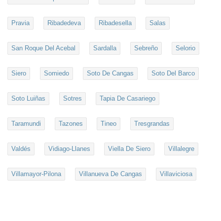
Pravia
Ribadedeva
Ribadesella
Salas
San Roque Del Acebal
Sardalla
Sebreño
Selorio
Siero
Somiedo
Soto De Cangas
Soto Del Barco
Soto Luiñas
Sotres
Tapia De Casariego
Taramundi
Tazones
Tineo
Tresgrandas
Valdés
Vidiago-Llanes
Viella De Siero
Villalegre
Villamayor-Pilona
Villanueva De Cangas
Villaviciosa