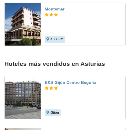
Montemar
a 273 m
9.0
Hoteles más vendidos en Asturias
B&B Gijón Centro Begoña
Gijón
7.4