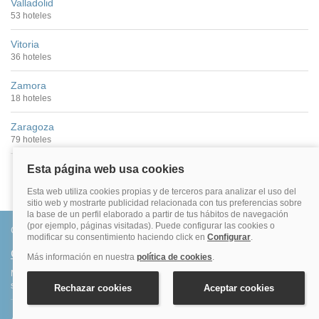
Valladolid
53 hoteles
Vitoria
36 hoteles
Zamora
18 hoteles
Zaragoza
79 hoteles
Conócenos
Quiénes somos
Más de 500.000 clientes satisfechos. Confirmación inmediata, total
seguridad y garantía. Sin sorpresas.