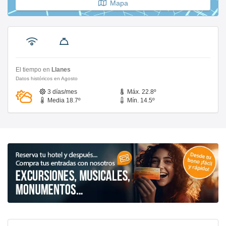
Mapa
El tiempo en
Llanes
Datos históricos en Agosto
3 días/mes
Máx. 22.8º
Media 18.7º
Mín. 14.5º