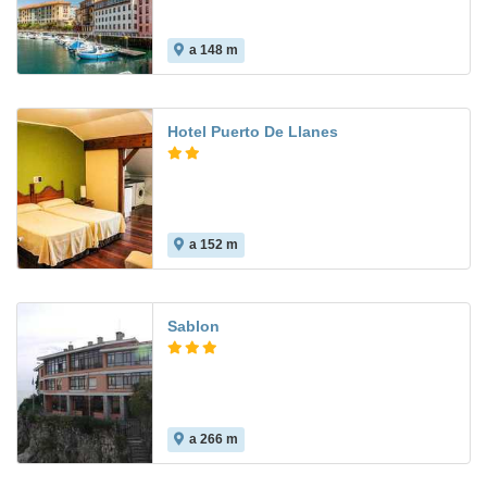
a 148 m
7.1
Hotel Puerto De Llanes
a 152 m
6.9
Sablon
a 266 m
8.6