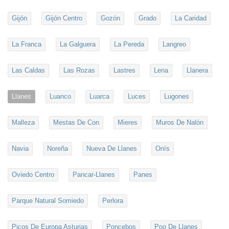
Gijón
Gijón Centro
Gozón
Grado
La Caridad
La Franca
La Galguera
La Pereda
Langreo
Las Caldas
Las Rozas
Lastres
Lena
Llanera
Llanes
Luanco
Luarca
Luces
Lugones
Malleza
Mestas De Con
Mieres
Muros De Nalón
Navia
Noreña
Nueva De Llanes
Onís
Oviedo Centro
Pancar-Llanes
Panes
Parque Natural Somiedo
Perlora
Picos De Europa Asturias
Poncebos
Poo De Llanes