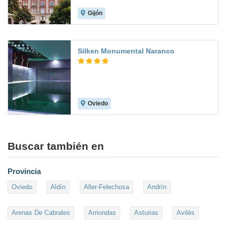
Gijón
9.0
Silken Monumental Naranco
Oviedo
9.0
Buscar también en
Provincia
Oviedo
Aldín
Aller-Felechosa
Andrín
Arenas De Cabrales
Arriondas
Asturias
Avilés