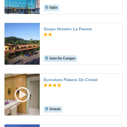
Gijón
8.3
Grupo Hoteles La Pasera
Soto De Cangas
8.7
Eurostars Palacio De Cristal
Oviedo
8.4