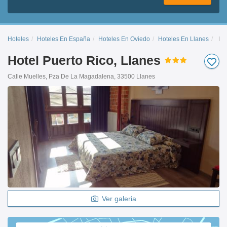
Hoteles
Hoteles En España
Hoteles En Oviedo
Hoteles En Llanes
Pue
Hotel Puerto Rico, Llanes
Calle Muelles, Pza De La Magadalena, 33500 Llanes
Ver galeria