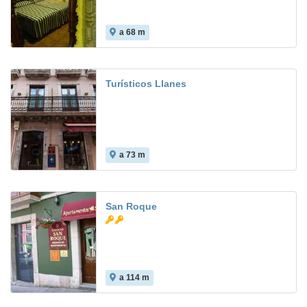
a 68 m
Turísticos Llanes
a 73 m
San Roque
a 114 m