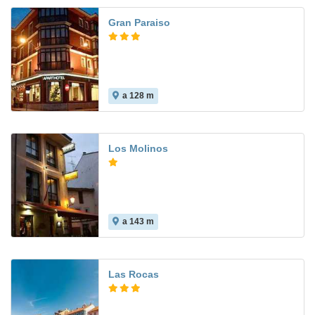
Gran Paraiso
a 128 m
9.7
Los Molinos
a 143 m
8.0
Las Rocas