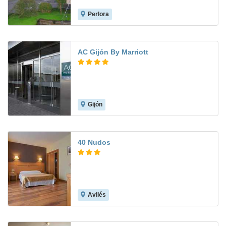
Perlora
8.0
AC Gijón By Marriott
Gijón
8.5
40 Nudos
Avilés
8.8