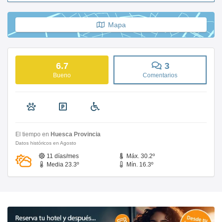
Mapa
6.7
3
Bueno
Comentarios
El tiempo en
Huesca Provincia
Datos históricos en Agosto
11 días/mes
Máx. 30.2º
Media 23.3º
Mín. 16.3º