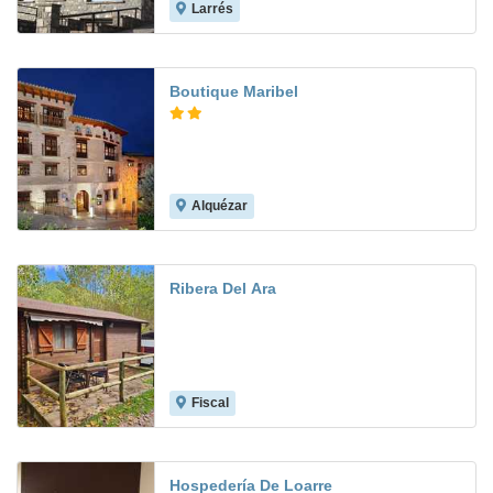
Larrés
Boutique Maribel
Alquézar
8.7
Ribera Del Ara
Fiscal
Hospedería De Loarre