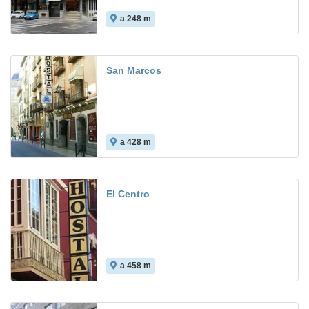
a 248 m
9.0
San Marcos
a 428 m
7.6
El Centro
a 458 m