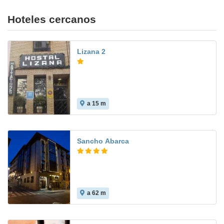
Hoteles cercanos
Lizana 2
a 15 m
Sancho Abarca
a 62 m
7.5