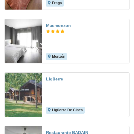
Fraga
7.1
Masmonzon
Monzón
8.8
Ligüerre
Ligüerre De Cinca
8.5
Restaurante BADAIN