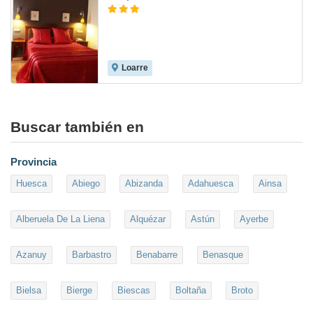
Loarre
Buscar también en
Provincia
Huesca
Abiego
Abizanda
Adahuesca
Ainsa
Alberuela De La Liena
Alquézar
Astún
Ayerbe
Azanuy
Barbastro
Benabarre
Benasque
Bielsa
Bierge
Biescas
Boltaña
Broto