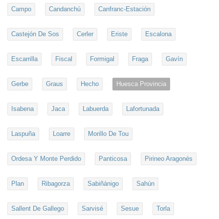
Campo
Candanchú
Canfranc-Estación
Castejón De Sos
Cerler
Eriste
Escalona
Escarrilla
Fiscal
Formigal
Fraga
Gavín
Gerbe
Graus
Hecho
Huesca Provincia
Isabena
Jaca
Labuerda
Lafortunada
Laspuña
Loarre
Morillo De Tou
Ordesa Y Monte Perdido
Panticosa
Pirineo Aragonés
Plan
Ribagorza
Sabiñánigo
Sahún
Sallent De Gallego
Sarvisé
Sesue
Torla