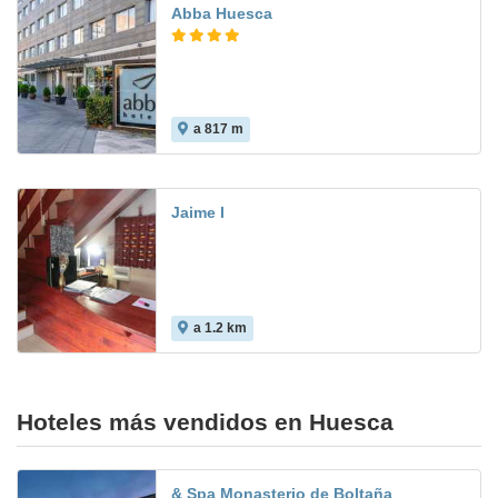
Abba Huesca
a 817 m
9.2
Jaime I
a 1.2 km
6.7
Hoteles más vendidos en Huesca
& Spa Monasterio de Boltaña