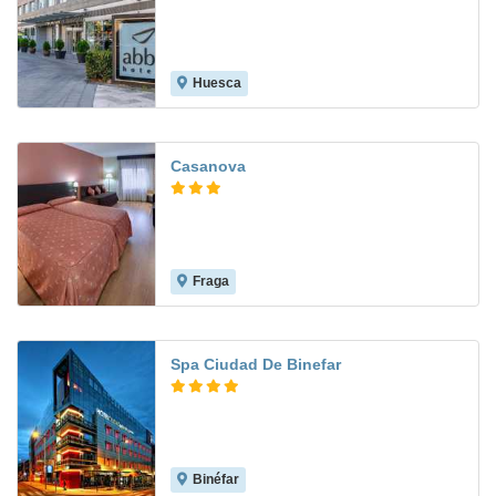
Huesca
9.2
Casanova
Fraga
7.1
Spa Ciudad De Binefar
Binéfar