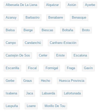
Alberuela De La Liena
Alquézar
Astún
Ayerbe
Azanuy
Barbastro
Benabarre
Benasque
Bielsa
Bierge
Biescas
Boltaña
Broto
Campo
Candanchú
Canfranc-Estación
Castejón De Sos
Cerler
Eriste
Escalona
Escarrilla
Fiscal
Formigal
Fraga
Gavín
Gerbe
Graus
Hecho
Huesca Provincia
Isabena
Jaca
Labuerda
Lafortunada
Laspuña
Loarre
Morillo De Tou