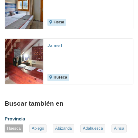
Fiscal
Jaime I
Huesca
6.7
Buscar también en
Provincia
Huesca
Abiego
Abizanda
Adahuesca
Ainsa