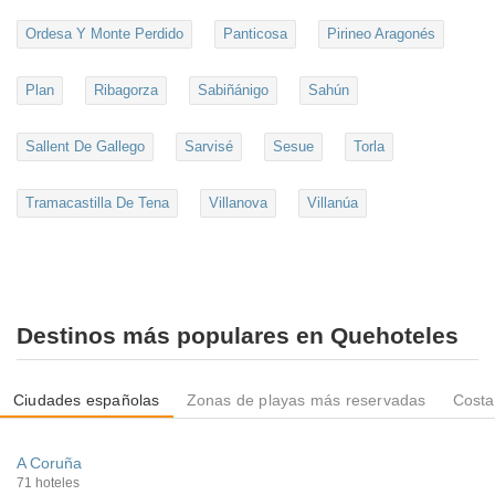
Ordesa Y Monte Perdido
Panticosa
Pirineo Aragonés
Plan
Ribagorza
Sabiñánigo
Sahún
Sallent De Gallego
Sarvisé
Sesue
Torla
Tramacastilla De Tena
Villanova
Villanúa
Destinos más populares en Quehoteles
Ciudades españolas
Zonas de playas más reservadas
Costa
A Coruña
71 hoteles