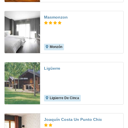
Masmonzon
Monzón
8.8
Ligüerre
Ligüerre De Cinca
8.5
Joaquín Costa Un Punto Chic