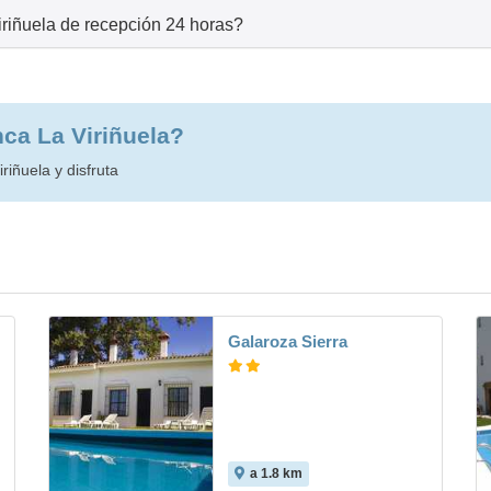
iriñuela de recepción 24 horas?
nca La Viriñuela?
riñuela y disfruta
Galaroza Sierra
a 1.8 km