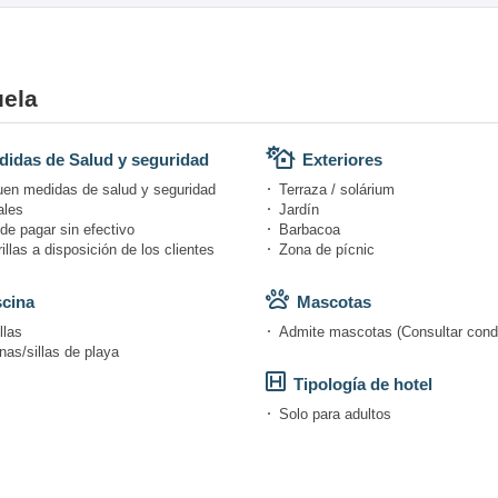
uela
idas de Salud y seguridad
Exteriores
uen medidas de salud y seguridad
Terraza / solárium
ales
Jardín
de pagar sin efectivo
Barbacoa
llas a disposición de los clientes
Zona de pícnic
scina
Mascotas
llas
Admite mascotas (Consultar cond
as/sillas de playa
Tipología de hotel
Solo para adultos