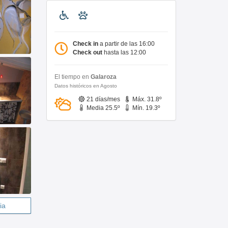
Check in
a partir de las 16:00
Check out
hasta las 12:00
El tiempo en
Galaroza
Datos históricos en Agosto
21 días/mes
Máx. 31.8º
Media 25.5º
Mín. 19.3º
ia