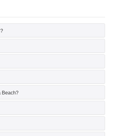
s?
ma Beach?