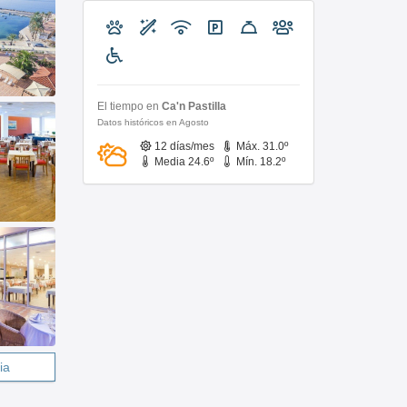
El tiempo en
Ca'n Pastilla
Datos históricos en Agosto
12 días/mes
Máx. 31.0º
Media 24.6º
Mín. 18.2º
ia