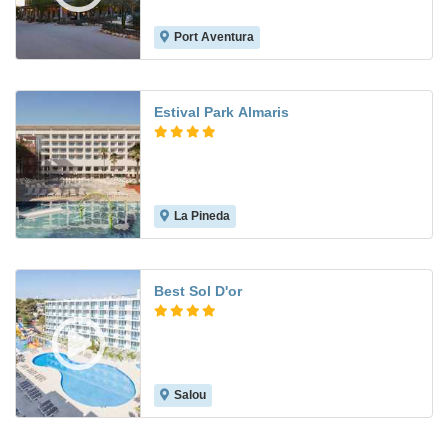
Port Aventura
8.8
Estival Park Almaris
La Pineda
8.5
Best Sol D'or
Salou
7.3