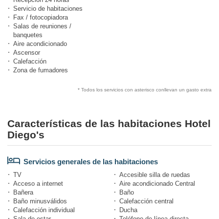
Servicio de habitaciones
Fax / fotocopiadora
Salas de reuniones /
banquetes
Aire acondicionado
Ascensor
Calefacción
Zona de fumadores
* Todos los servicios con asterisco conllevan un gasto extra
Características de las habitaciones Hotel
Diego's
Servicios generales de las habitaciones
TV
Accesible silla de ruedas
Acceso a internet
Aire acondicionado Central
Bañera
Baño
Baño minusválidos
Calefacción central
Calefacción individual
Ducha
Sala de estar
Teléfono de línea directa