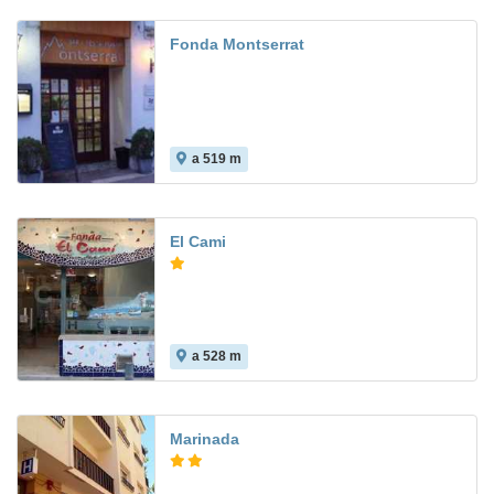
Fonda Montserrat
a 519 m
8.5
El Cami
a 528 m
Marinada