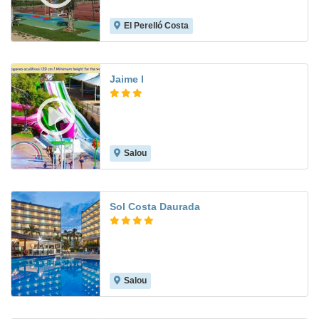
El Perelló Costa
8.3
Jaime I
Salou
7.4
Sol Costa Daurada
Salou
8.3