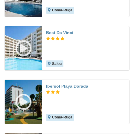
Coma-Ruga
7.3
Best Da Vinci
Salou
8.2
Ibersol Playa Dorada
Coma-Ruga
7.3