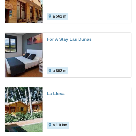
a 561 m
8.7
For A Stay Las Dunas
a 802 m
La Llosa
a 1.0 km