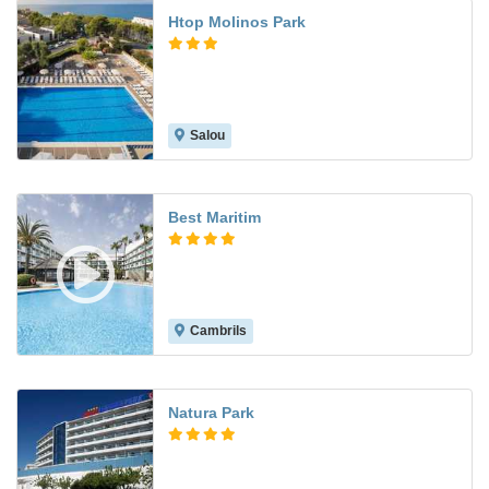
Htop Molinos Park
Salou
7.2
Best Maritim
Cambrils
8.4
Natura Park