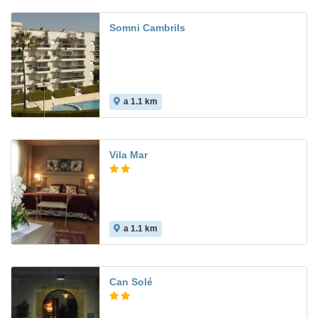
Somni Cambrils
a 1.1 km
Vila Mar
a 1.1 km
5.7
Can Solé