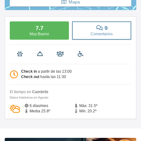
Mapa
7.7
9
Muy Bueno
Comentarios
Check in
a partir de las 13:00
Check out
hasta las 11:30
El tiempo en
Cambrils
Datos históricos en Agosto
6 días/mes
Máx. 31.5º
Media 25.8º
Mín. 20.2º