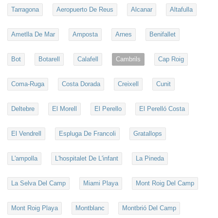
Tarragona
Aeropuerto De Reus
Alcanar
Altafulla
Ametlla De Mar
Amposta
Arnes
Benifallet
Bot
Botarell
Calafell
Cambrils
Cap Roig
Coma-Ruga
Costa Dorada
Creixell
Cunit
Deltebre
El Morell
El Perello
El Perelló Costa
El Vendrell
Espluga De Francoli
Gratallops
L'ampolla
L'hospitalet De L'infant
La Pineda
La Selva Del Camp
Miami Playa
Mont Roig Del Camp
Mont Roig Playa
Montblanc
Montbrió Del Camp