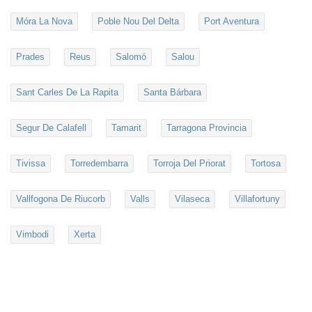
Móra La Nova
Poble Nou Del Delta
Port Aventura
Prades
Reus
Salomó
Salou
Sant Carles De La Rapita
Santa Bárbara
Segur De Calafell
Tamarit
Tarragona Provincia
Tivissa
Torredembarra
Torroja Del Priorat
Tortosa
Vallfogona De Riucorb
Valls
Vilaseca
Villafortuny
Vimbodi
Xerta