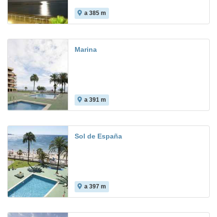
a 385 m
Marina
a 391 m
Sol de España
a 397 m
3.8