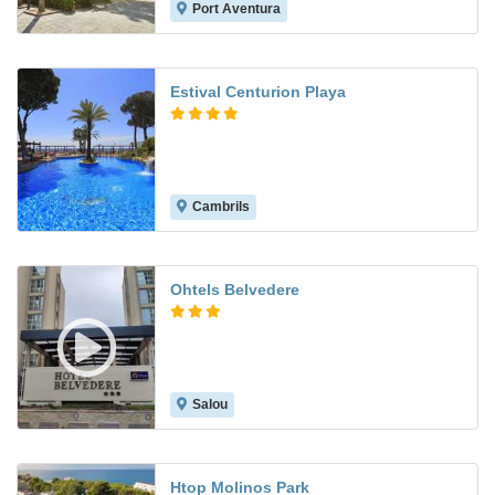
Port Aventura
7.4
Estival Centurion Playa
Cambrils
8.8
Ohtels Belvedere
Salou
7.9
Htop Molinos Park