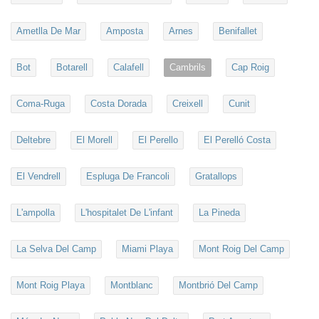
Ametlla De Mar
Amposta
Arnes
Benifallet
Bot
Botarell
Calafell
Cambrils
Cap Roig
Coma-Ruga
Costa Dorada
Creixell
Cunit
Deltebre
El Morell
El Perello
El Perelló Costa
El Vendrell
Espluga De Francoli
Gratallops
L'ampolla
L'hospitalet De L'infant
La Pineda
La Selva Del Camp
Miami Playa
Mont Roig Del Camp
Mont Roig Playa
Montblanc
Montbrió Del Camp