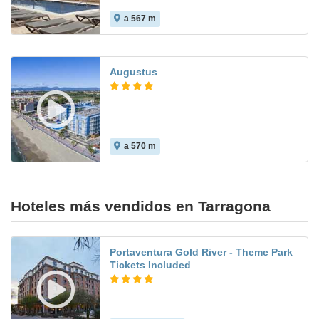
a 567 m
7.9
Augustus
a 570 m
7.7
Hoteles más vendidos en Tarragona
Portaventura Gold River - Theme Park
Tickets Included