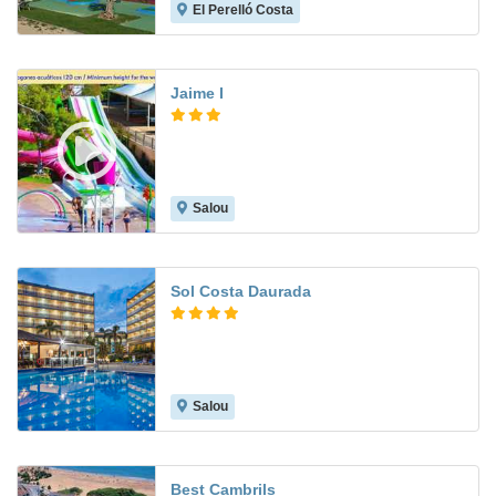
El Perelló Costa
8.3
Jaime I
Salou
7.4
Sol Costa Daurada
Salou
8.3
Best Cambrils