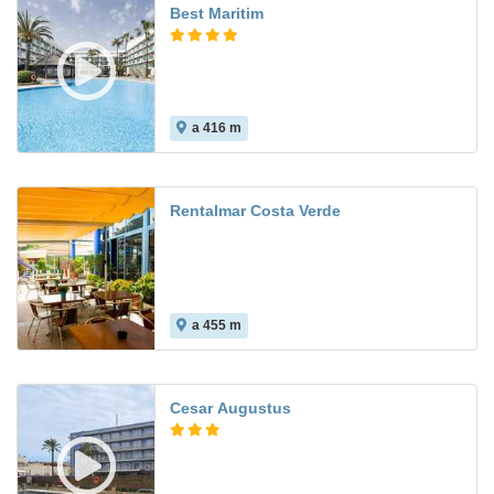
Best Maritim
a 416 m
8.4
Rentalmar Costa Verde
a 455 m
6.4
Cesar Augustus