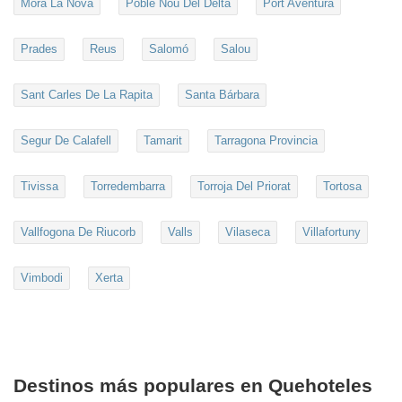
Móra La Nova
Poble Nou Del Delta
Port Aventura
Prades
Reus
Salomó
Salou
Sant Carles De La Rapita
Santa Bárbara
Segur De Calafell
Tamarit
Tarragona Provincia
Tivissa
Torredembarra
Torroja Del Priorat
Tortosa
Vallfogona De Riucorb
Valls
Vilaseca
Villafortuny
Vimbodi
Xerta
Destinos más populares en Quehoteles