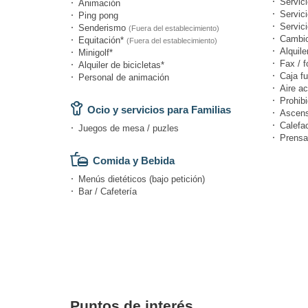
Servic
Animación
Servic
Ping pong
Servici
Senderismo
(Fuera del establecimiento)
Cambi
Equitación*
(Fuera del establecimiento)
Alquile
Minigolf*
Fax / f
Alquiler de bicicletas*
Caja fu
Personal de animación
Aire a
Prohibi
Ocio y servicios para Familias
Ascens
Calefa
Juegos de mesa / puzles
Prensa
Comida y Bebida
Menús dietéticos (bajo petición)
Bar / Cafetería
Puntos de interés