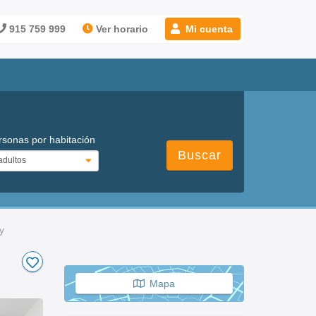
915 759 999
Ver horario
Mi cuenta
rsonas por habitación
Buscar
y
Mapa