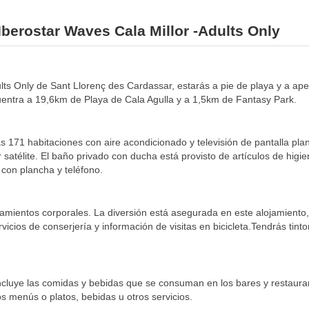
Iberostar Waves Cala Millor -Adults Only
ults Only de Sant Llorenç des Cardassar, estarás a pie de playa y a ape
entra a 19,6km de Playa de Cala Agulla y a 1,5km de Fantasy Park.
s 171 habitaciones con aire acondicionado y televisión de pantalla pla
 satélite. El baño privado con ducha está provisto de artículos de higie
 con plancha y teléfono.
tamientos corporales. La diversión está asegurada en este alojamiento,
rvicios de conserjería y información de visitas en bicicleta.Tendrás tint
fa incluye las comidas y bebidas que se consuman en los bares y restaur
 menús o platos, bebidas u otros servicios.