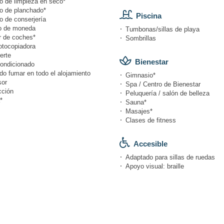
io de limpieza en seco*
io de planchado*
Piscina
o de conserjería
o de moneda
Tumbonas/sillas de playa
r de coches*
Sombrillas
otocopiadora
erte
Bienestar
condicionado
do fumar en todo el alojamiento
Gimnasio*
or
Spa / Centro de Bienestar
cción
Peluquería / salón de belleza
*
Sauna*
Masajes*
Clases de fitness
Accesible
Adaptado para sillas de ruedas
Apoyo visual: braille