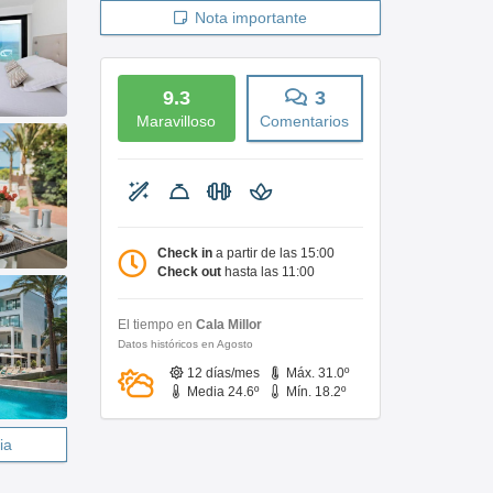
Nota importante
9.3
3
Maravilloso
Comentarios
Check in
a partir de las 15:00
Check out
hasta las 11:00
El tiempo en
Cala Millor
Datos históricos en Agosto
12 días/mes
Máx. 31.0º
Media 24.6º
Mín. 18.2º
ia