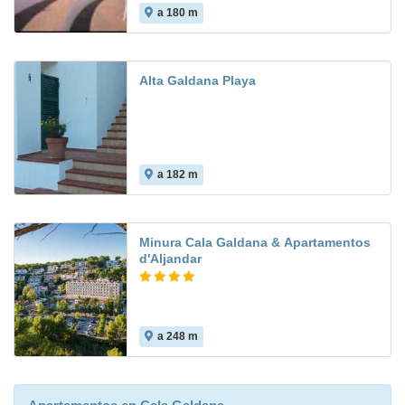
a 180 m
9.0
Alta Galdana Playa
a 182 m
Minura Cala Galdana & Apartamentos
d'Aljandar
a 248 m
9.5