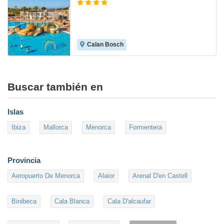
Calan Bosch
8.4
Buscar también en
Islas
Ibiza
Mallorca
Menorca
Formentera
Provincia
Aeropuerto De Menorca
Alaior
Arenal D'en Castell
Binibeca
Cala Blanca
Cala D'alcaufar