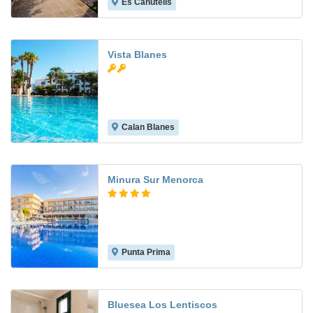
Es Canutells
8.6
Vista Blanes
Calan Blanes
6.2
Minura Sur Menorca
Punta Prima
8.6
Bluesea Los Lentiscos