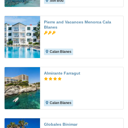
Son Bou
7.4
Pierre and Vacances Menorca Cala
Blanes
Calan Blanes
7.3
Almirante Farragut
Calan Blanes
8.2
Globales Binimar