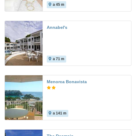
a 45 m
Annabel's
a 71 m
Menorca Bonavista
a 141 m