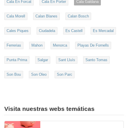
Cala En Forcat
Cala En Porter
Cala Galdana
Cala Morell
Calan Blanes
Calan Bosch
Cales Piques
Ciudadela
Es Castell
Es Mercadal
Ferrerias
Mahon
Menorca
Playas De Fornells
Punta Prima
Salgar
Sant Lluís
Santo Tomas
Son Bou
Son Oleo
Son Parc
Visita nuestras webs temáticas