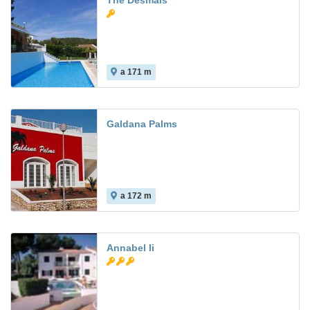
The Desmais
a 171 m
Galdana Palms
a 172 m
Annabel Ii