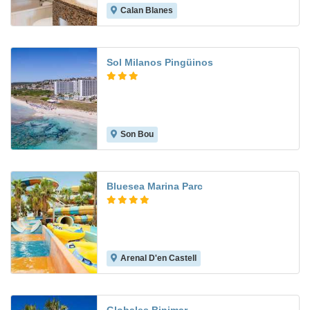
Calan Blanes
5.9
Sol Milanos Pingüinos
Son Bou
7.4
Bluesea Marina Parc
Arenal D'en Castell
6.7