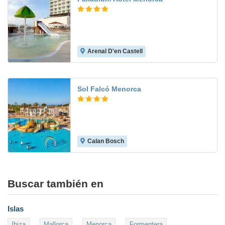
Arenal D'en Castell
Sol Falcó Menorca
Calan Bosch
8.4
Buscar también en
Islas
Ibiza
Mallorca
Menorca
Formentera