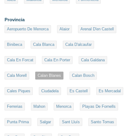
Provincia
Aeropuerto De Menorca
Alaior
Arenal D'en Castell
Binibeca
Cala Blanca
Cala D'alcaufar
Cala En Forcat
Cala En Porter
Cala Galdana
Cala Morell
Calan Blanes
Calan Bosch
Cales Piques
Ciudadela
Es Castell
Es Mercadal
Ferrerias
Mahon
Menorca
Playas De Fornells
Punta Prima
Salgar
Sant Lluís
Santo Tomas