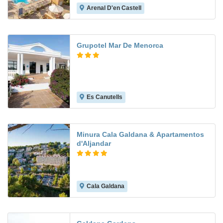
Arenal D'en Castell
8.5
Grupotel Mar De Menorca
Es Canutells
8.6
Minura Cala Galdana & Apartamentos
d'Aljandar
Cala Galdana
9.5