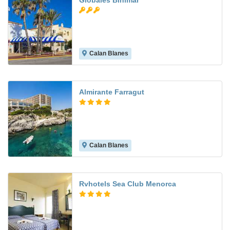
Globales Binimar
Calan Blanes
7.3
Almirante Farragut
Calan Blanes
8.2
Rvhotels Sea Club Menorca