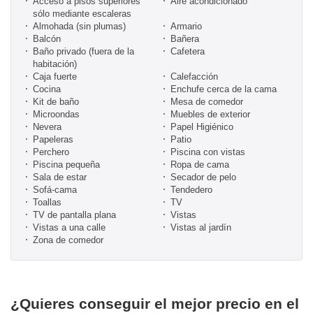
Acceso a pisos superiores
Aire acondicionado
sólo mediante escaleras
Almohada (sin plumas)
Armario
Balcón
Bañera
Baño privado (fuera de la
Cafetera
habitación)
Caja fuerte
Calefacción
Cocina
Enchufe cerca de la cama
Kit de baño
Mesa de comedor
Microondas
Muebles de exterior
Nevera
Papel Higiénico
Papeleras
Patio
Perchero
Piscina con vistas
Piscina pequeña
Ropa de cama
Sala de estar
Secador de pelo
Sofá-cama
Tendedero
Toallas
TV
TV de pantalla plana
Vistas
Vistas a una calle
Vistas al jardín
Zona de comedor
¿Quieres conseguir el mejor precio en el