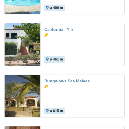
a 400 m
8.2
California I Y Ii
a 461 m
Bungalows Ses Malves
a 615 m
9.5