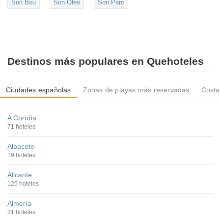
Son Bou
Son Oleo
Son Parc
Destinos más populares en Quehoteles
Ciudades españolas
Zonas de playas más reservadas
Costa
A Coruña
71 hoteles
Albacete
19 hoteles
Alicante
125 hoteles
Almería
31 hoteles