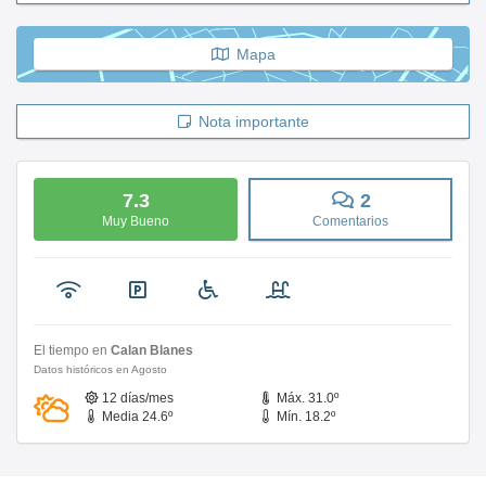
Mapa
Nota importante
7.3
2
Muy Bueno
Comentarios
El tiempo en
Calan Blanes
Datos históricos en Agosto
12 días/mes
Máx. 31.0º
Media 24.6º
Mín. 18.2º