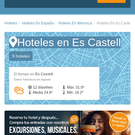
Hoteles
Hoteles En España
Hoteles En Menorca
Hoteles En Es Castell
Hoteles en Es Castell
9 hoteles
El tiempo en
Es Castell
Datos históricos en Agosto
12 días/mes
Máx. 31.0º
Media 24.6º
Mín. 18.2º