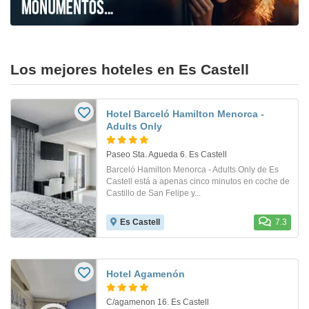
Los mejores hoteles en Es Castell
Hotel Barceló Hamilton Menorca -
Adults Only
Paseo Sta. Agueda 6. Es Castell
Barceló Hamilton Menorca - Adults Only de Es
Castell está a apenas cinco minutos en coche de
Castillo de San Felipe y...
Es Castell
7.3
Hotel Agamenón
C/agamenon 16. Es Castell